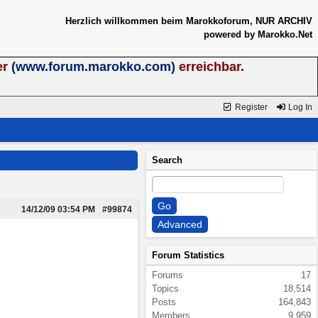
Herzlich willkommen beim Marokkoforum, NUR ARCHIV
powered by Marokko.Net
er
(www.forum.marokko.com)
erreichbar.
Register
Log In
Search
14/12/09
03:54 PM
#99874
Forum Statistics
Forums
17
Topics
18,514
Posts
164,843
Members
9,959