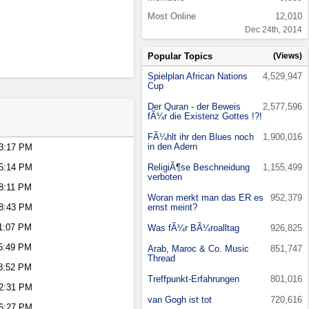
Most Online
12,010
Dec 24th, 2014
Popular Topics
(Views)
Spielplan African Nations
4,529,947
Cup
Der Quran - der Beweis
2,577,596
fÃ¼r die Existenz Gottes !?!
FÃ¼hlt ihr den Blues noch
1,900,016
in den Adern
3:17 PM
5:14 PM
ReligiÃ¶se Beschneidung
1,155,499
verboten
8:11 PM
Woran merkt man das ER es
952,379
8:43 PM
ernst meint?
1:07 PM
Was fÃ¼r BÃ¼roalltag
926,825
5:49 PM
Arab, Maroc & Co. Music
851,747
Thread
8:52 PM
Treffpunkt-Erfahrungen
801,016
2:31 PM
van Gogh ist tot
720,616
6:27 PM