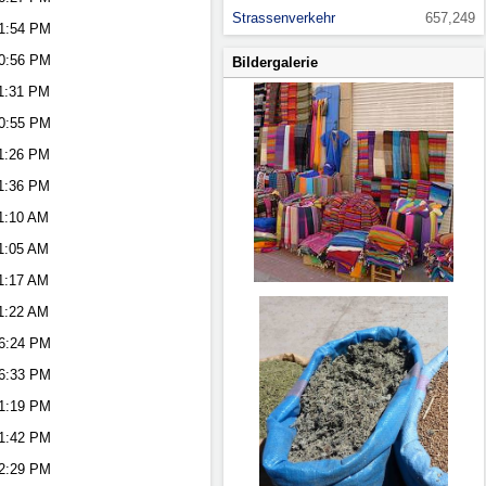
Strassenverkehr
657,249
1:54 PM
0:56 PM
Bildergalerie
1:31 PM
0:55 PM
1:26 PM
1:36 PM
1:10 AM
1:05 AM
1:17 AM
1:22 AM
6:24 PM
6:33 PM
1:19 PM
1:42 PM
2:29 PM