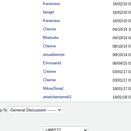
Karamaus
16/02/10
0
bengel
16/02/10
0
Karamaus
16/02/10
0
Cherine
04/10/14
1
Bhaloulia
04/10/14
0
Cherine
08/10/14
0
ansadieerste
09/10/14
0
Elmouanid
06/04/15
0
Cherine
03/01/17
0
Cherine
03/01/17
0
MikeyDread
18/01/17
0
whatshername61
14/01/18
0
p To