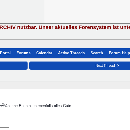
ARCHIV nutzbar. Unser aktuelles Forensystem ist unt
Portal
Forums
Calendar
Active Threads
Search
Forum Help
Next Thread
 wÃ¼nsche Euch allen ebenfalls alles Gute...