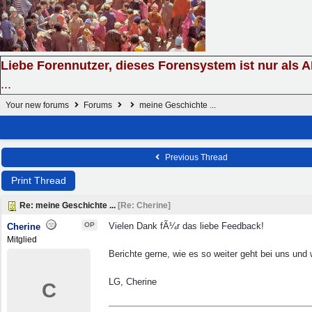
Liebe Forennutzer, dieses Forensystem ist nur als 
...
Your new forums
Forums
meine Geschichte ...
Previous Thread
Print Thread
Re: meine Geschichte ...
[
Re: Cherine
]
OP
Vielen Dank fÃ¼r das liebe Feedback!
Cherine
Mitglied
Berichte gerne, wie es so weiter geht bei uns und
LG, Cherine
C