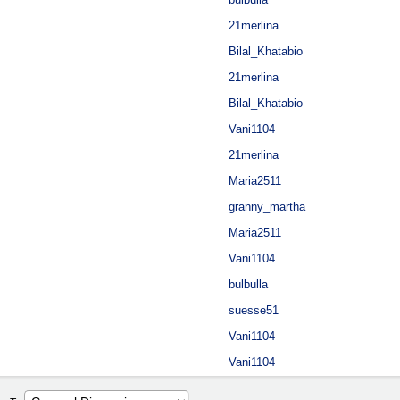
21merlina
Bilal_Khatabio
21merlina
Bilal_Khatabio
Vani1104
21merlina
Maria2511
granny_martha
Maria2511
Vani1104
bulbulla
suesse51
Vani1104
Vani1104