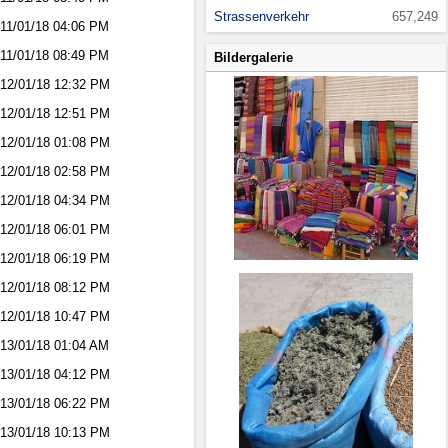
Strassenverkehr
657,249
11/01/18
04:06 PM
11/01/18
08:49 PM
Bildergalerie
12/01/18
12:32 PM
12/01/18
12:51 PM
12/01/18
01:08 PM
12/01/18
02:58 PM
12/01/18
04:34 PM
12/01/18
06:01 PM
12/01/18
06:19 PM
12/01/18
08:12 PM
12/01/18
10:47 PM
13/01/18
01:04 AM
13/01/18
04:12 PM
13/01/18
06:22 PM
13/01/18
10:13 PM