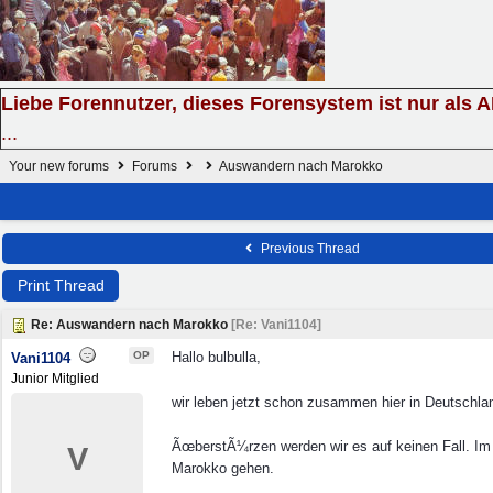
Liebe Forennutzer, dieses Forensystem ist nur als 
...
Your new forums
Forums
Auswandern nach Marokko
Previous Thread
Print Thread
Re: Auswandern nach Marokko
[
Re: Vani1104
]
OP
Hallo bulbulla,
Vani1104
Junior Mitglied
wir leben jetzt schon zusammen hier in Deutschl
ÃœberstÃ¼rzen werden wir es auf keinen Fall. Im
V
Marokko gehen.