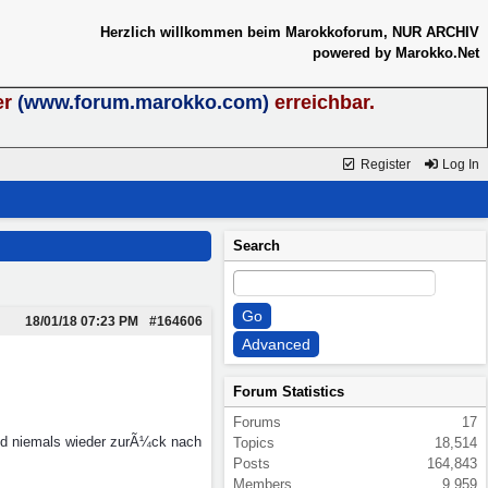
Herzlich willkommen beim Marokkoforum, NUR ARCHIV
powered by Marokko.Net
er
(www.forum.marokko.com)
erreichbar.
Register
Log In
Search
18/01/18
07:23 PM
#164606
Forum Statistics
Forums
17
nd niemals wieder zurÃ¼ck nach
Topics
18,514
Posts
164,843
Members
9,959