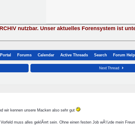
ARCHIV nutzbar. Unser aktuelles Forensystem ist unt
Portal
Forums
Calendar
Active Threads
Search
Forum Help
Next Thread
and wir kennen unsere Macken also sehr gut
 Vorfeld muss alles geklÃ¤rt sein. Ohne einen festen Job wÃ¼rde mein Freu