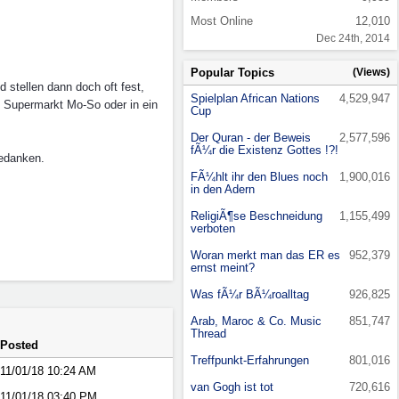
Most Online
12,010
Dec 24th, 2014
Popular Topics
(Views)
stellen dann doch oft fest,
Spielplan African Nations
4,529,947
n Supermarkt Mo-So oder in ein
Cup
Der Quran - der Beweis
2,577,596
fÃ¼r die Existenz Gottes !?!
Gedanken.
FÃ¼hlt ihr den Blues noch
1,900,016
in den Adern
ReligiÃ¶se Beschneidung
1,155,499
verboten
Woran merkt man das ER es
952,379
ernst meint?
Was fÃ¼r BÃ¼roalltag
926,825
Arab, Maroc & Co. Music
851,747
Thread
Posted
Treffpunkt-Erfahrungen
801,016
11/01/18
10:24 AM
van Gogh ist tot
720,616
11/01/18
03:40 PM