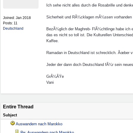
Ich sehe nicht alles durch die Rosabrille und denk
Sicherheit und RÃ¼cklagen mÃ¼ssen vorhanden s
Joined:
Jan 2018
Posts: 11
Deutschland
BezÃ¼glich der Maghreb- FlÃ¼chtlinge habe ich ei
das es nicht so toll ist. Die Kulturellen Untersc
Kaffee.
Ramadan in Deutschland ist schrecklich. Ãœber vi
Jeder der dann doch Deutschland fÃ¼r sein neue
GrÃ¼ÃŸe
Vani
Entire Thread
Subject
Auswandern nach Marokko
Re: Auswandern nach Marokko