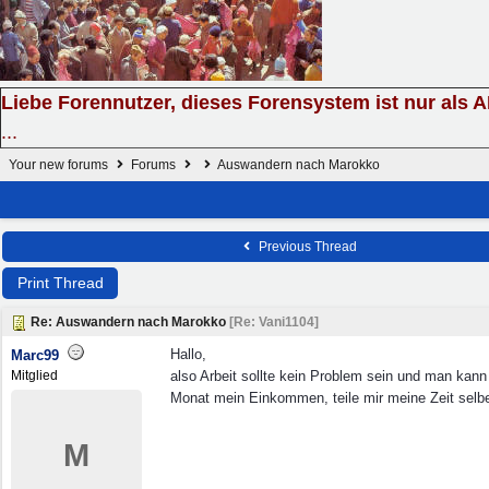
Liebe Forennutzer, dieses Forensystem ist nur als 
...
Your new forums
Forums
Auswandern nach Marokko
Previous Thread
Print Thread
Re: Auswandern nach Marokko
[
Re: Vani1104
]
Hallo,
Marc99
Mitglied
also Arbeit sollte kein Problem sein und man kann 
Monat mein Einkommen, teile mir meine Zeit selber
M