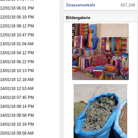
Strassenverkehr
657,249
12/01/18
06:01 PM
12/01/18
06:19 PM
Bildergalerie
12/01/18
08:12 PM
12/01/18
10:47 PM
13/01/18
01:04 AM
13/01/18
04:12 PM
13/01/18
06:22 PM
13/01/18
10:13 PM
14/01/18
12:18 AM
14/01/18
12:53 AM
14/01/18
07:45 PM
14/01/18
08:14 PM
14/01/18
08:58 PM
14/01/18
10:19 PM
15/01/18
09:58 AM