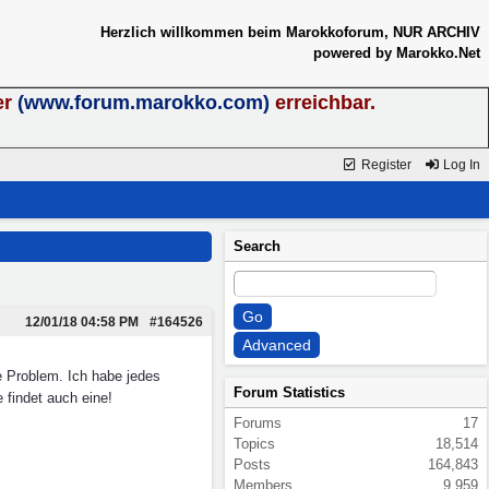
Herzlich willkommen beim Marokkoforum, NUR ARCHIV
powered by Marokko.Net
er
(www.forum.marokko.com)
erreichbar.
Register
Log In
Search
12/01/18
04:58 PM
#164526
te Problem. Ich habe jedes
Forum Statistics
 findet auch eine!
Forums
17
Topics
18,514
Posts
164,843
Members
9,959