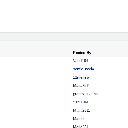
Posted By
Vani1104
samia_nadia
21merlina
Maria2511
granny_martha
Vani1104
Maria2511
Marc99
Maria2511