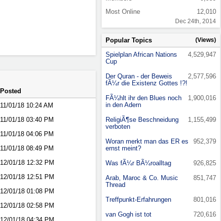
Most Online
12,010
Dec 24th, 2014
Popular Topics
(Views)
Spielplan African Nations
4,529,947
Cup
Der Quran - der Beweis
2,577,596
fÃ¼r die Existenz Gottes !?!
Posted
FÃ¼hlt ihr den Blues noch
1,900,016
in den Adern
11/01/18
10:24 AM
11/01/18
03:40 PM
ReligiÃ¶se Beschneidung
1,155,499
verboten
11/01/18
04:06 PM
Woran merkt man das ER es
952,379
11/01/18
08:49 PM
ernst meint?
12/01/18
12:32 PM
Was fÃ¼r BÃ¼roalltag
926,825
12/01/18
12:51 PM
Arab, Maroc & Co. Music
851,747
Thread
12/01/18
01:08 PM
Treffpunkt-Erfahrungen
801,016
12/01/18
02:58 PM
van Gogh ist tot
720,616
12/01/18
04:34 PM