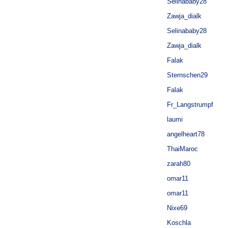
Selinababy28
Zawja_dialk
Selinababy28
Zawja_dialk
Falak
Sternschen29
Falak
Fr_Langstrumpf
laumi
angelheart78
ThaiMaroc
zarah80
omar11
omar11
Nixe69
Koschla