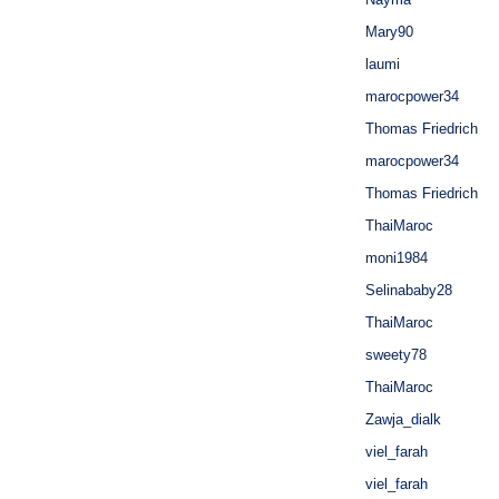
Mary90
laumi
marocpower34
Thomas Friedrich
marocpower34
Thomas Friedrich
ThaiMaroc
moni1984
Selinababy28
ThaiMaroc
sweety78
ThaiMaroc
Zawja_dialk
viel_farah
viel_farah