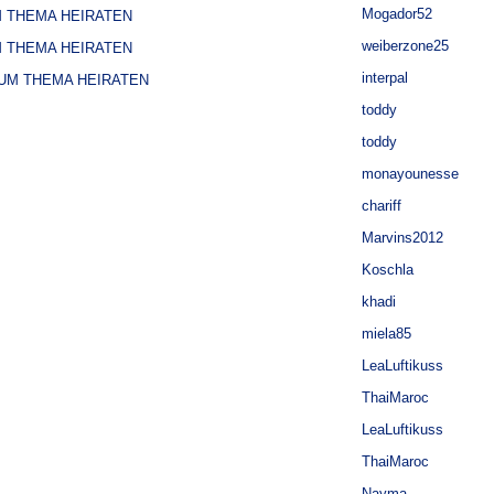
Mogador52
M THEMA HEIRATEN
weiberzone25
M THEMA HEIRATEN
interpal
ZUM THEMA HEIRATEN
toddy
toddy
monayounesse
chariff
Marvins2012
Koschla
khadi
miela85
LeaLuftikuss
ThaiMaroc
LeaLuftikuss
ThaiMaroc
Nayma