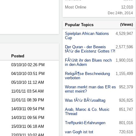
Most Online
12,010
Dec 24th, 2014
Popular Topics
(Views)
Spielplan African Nations
4,529,947
Cup
Der Quran - der Beweis
2,577,596
fÃ¼r die Existenz Gottes !?!
Posted
FÃ¼hlt ihr den Blues noch
1,900,016
in den Adern
03/10/10
02:26 PM
04/10/10
03:51 PM
ReligiÃ¶se Beschneidung
1,155,499
verboten
05/10/10
11:12 AM
Woran merkt man das ER es
952,379
11/01/11
03:54 AM
ernst meint?
11/01/11
08:39 PM
Was fÃ¼r BÃ¼roalltag
926,825
14/03/11
09:54 PM
Arab, Maroc & Co. Music
851,747
Thread
14/03/11
09:56 PM
Treffpunkt-Erfahrungen
801,016
15/03/11
06:18 AM
van Gogh ist tot
720,616
22/03/11
10:02 AM