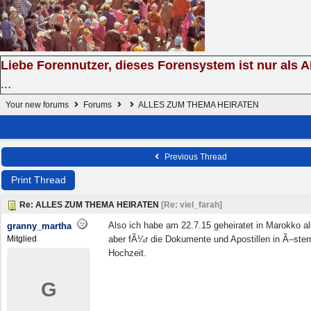
Liebe Forennutzer, dieses Forensystem ist nur als 
...
Your new forums
Forums
ALLES ZUM THEMA HEIRATEN
Previous Thread
Print Thread
Re: ALLES ZUM THEMA HEIRATEN
[
Re: viel_farah
]
Also ich habe am 22.7.15 geheiratet in Marokko a
granny_martha
Mitglied
aber fÃ¼r die Dokumente und Apostillen in Ã–ste
Hochzeit.
G