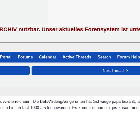
ARCHIV nutzbar. Unser aktuelles Forensystem ist unt
Portal
Forums
Calendar
Active Threads
Search
Forum Help
Next Thread
ls Ã–sterreicherin. Die BehÃ¶rdengÃ¤nge unten hat Schwiegerpapa bezahlt, a
rreich bin ich fast 1000 â‚¬ losgeworden. Es kommt schon einiges zusammen.