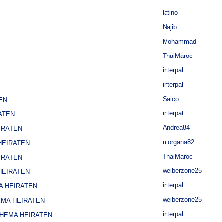
latino
Najib
Mohammad
ThaiMaroc
interpal
interpal
Saico
EN
interpal
ATEN
Andrea84
IRATEN
morgana82
HEIRATEN
ThaiMaroc
IRATEN
weiberzone25
HEIRATEN
interpal
A HEIRATEN
weiberzone25
EMA HEIRATEN
interpal
THEMA HEIRATEN