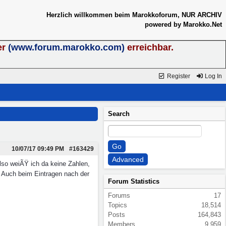
Herzlich willkommen beim Marokkoforum, NUR ARCHIV
powered by Marokko.Net
er
(www.forum.marokko.com)
erreichbar.
Register
Log In
Search
10/07/17
09:49 PM
#163429
lso weiÃŸ ich da keine Zahlen,
 Auch beim Eintragen nach der
Forum Statistics
Forums
17
Topics
18,514
Posts
164,843
Members
9,959