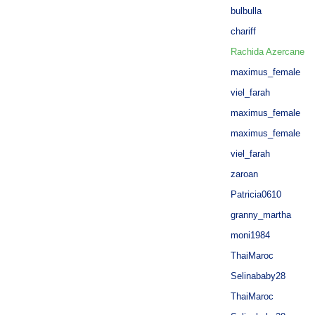
bulbulla
chariff
Rachida Azercane
maximus_female
viel_farah
maximus_female
maximus_female
viel_farah
zaroan
Patricia0610
granny_martha
moni1984
ThaiMaroc
Selinababy28
ThaiMaroc