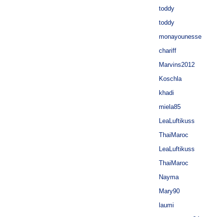
toddy
toddy
monayounesse
chariff
Marvins2012
Koschla
khadi
miela85
LeaLuftikuss
ThaiMaroc
LeaLuftikuss
ThaiMaroc
Nayma
Mary90
laumi