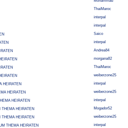
Mohammad
ThaiMaroc
interpal
interpal
Saico
EN
interpal
ATEN
Andrea84
IRATEN
morgana82
HEIRATEN
ThaiMaroc
IRATEN
weiberzone25
HEIRATEN
interpal
A HEIRATEN
weiberzone25
EMA HEIRATEN
interpal
THEMA HEIRATEN
Mogador52
M THEMA HEIRATEN
weiberzone25
M THEMA HEIRATEN
interpal
ZUM THEMA HEIRATEN