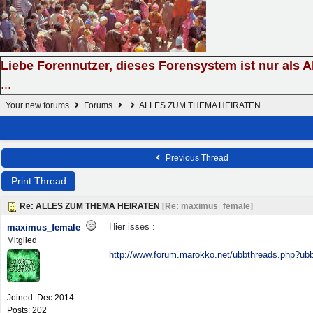
Liebe Forennutzer, dieses Forensystem ist nur als 
...
Your new forums
Forums
ALLES ZUM THEMA HEIRATEN
Previous Thread
Print Thread
Re: ALLES ZUM THEMA HEIRATEN
[
Re: maximus_female
]
Hier isses :
maximus_female
Mitglied
http://www.forum.marokko.net/ubbthreads.php?
Joined:
Dec 2014
Posts: 202