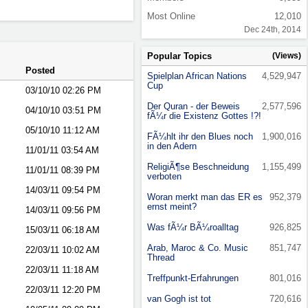
Most Online
12,010
Dec 24th, 2014
Popular Topics
(Views)
Posted
Spielplan African Nations
4,529,947
Cup
03/10/10
02:26 PM
Der Quran - der Beweis
2,577,596
04/10/10
03:51 PM
fÃ¼r die Existenz Gottes !?!
05/10/10
11:12 AM
FÃ¼hlt ihr den Blues noch
1,900,016
in den Adern
11/01/11
03:54 AM
ReligiÃ¶se Beschneidung
1,155,499
11/01/11
08:39 PM
verboten
14/03/11
09:54 PM
Woran merkt man das ER es
952,379
ernst meint?
14/03/11
09:56 PM
Was fÃ¼r BÃ¼roalltag
926,825
15/03/11
06:18 AM
Arab, Maroc & Co. Music
851,747
22/03/11
10:02 AM
Thread
22/03/11
11:18 AM
Treffpunkt-Erfahrungen
801,016
22/03/11
12:20 PM
van Gogh ist tot
720,616