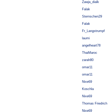
Zawja_dialk
Falak
Sternschen29
Falak
Fr_Langstrumpf
laumi
angelheart78
ThaiMaroc
zarah80
omar11
omar11
Nixe69
Koschla
Nixe69
Thomas Friedrich
Nixe69