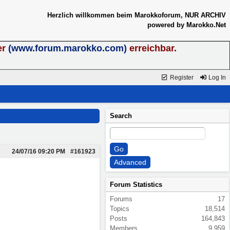
Herzlich willkommen beim Marokkoforum, NUR ARCHIV
powered by Marokko.Net
er
(www.forum.marokko.com)
erreichbar.
Register
Log In
Search
24/07/16
09:20 PM
#161923
Forum Statistics
Forums
17
Topics
18,514
Posts
164,843
Members
9,959