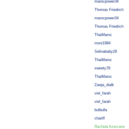
marocpower34
Thomas Friedrich
marocpower34
Thomas Friedrich
ThaiMaroc
moni1984
Selinababy28
ThaiMaroc
sweety78
ThaiMaroc
Zawja_dialk
viel_farah
viel_farah
bulbulla
chariff
Rachida Azercane