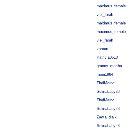
maximus_female
viel_farah
maximus_female
maximus_female
viel_farah
zaroan
Patricia0610
granny_martha
moni1984
ThaiMaroc
Selinababy28
ThaiMaroc
Selinababy28
Zawja_dialk
Selinababy28