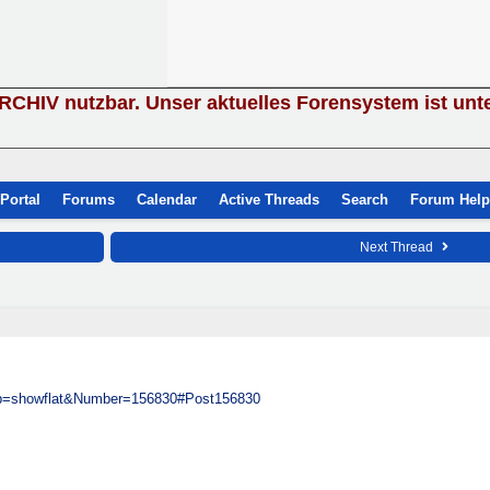
ARCHIV nutzbar. Unser aktuelles Forensystem ist unt
Portal
Forums
Calendar
Active Threads
Search
Forum Help
Next Thread
ubb=showflat&Number=156830#Post156830