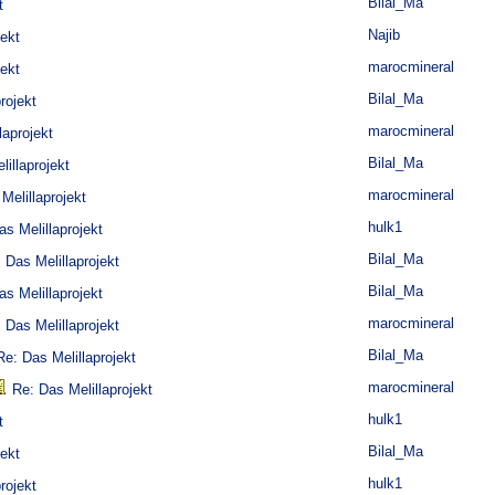
Bilal_Ma
t
Najib
jekt
marocmineral
jekt
Bilal_Ma
rojekt
marocmineral
laprojekt
Bilal_Ma
illaprojekt
marocmineral
Melillaprojekt
hulk1
as Melillaprojekt
Bilal_Ma
 Das Melillaprojekt
Bilal_Ma
as Melillaprojekt
marocmineral
 Das Melillaprojekt
Bilal_Ma
Re: Das Melillaprojekt
marocmineral
Re: Das Melillaprojekt
hulk1
t
Bilal_Ma
jekt
hulk1
rojekt