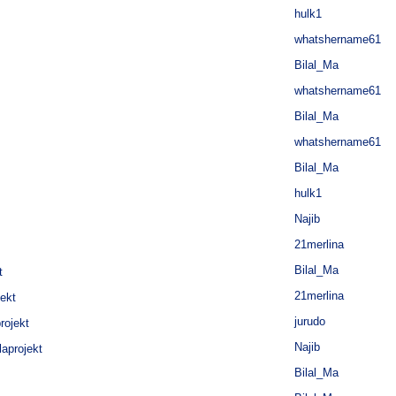
hulk1
whatshername61
Bilal_Ma
whatshername61
Bilal_Ma
whatshername61
Bilal_Ma
hulk1
Najib
21merlina
Bilal_Ma
t
21merlina
jekt
jurudo
rojekt
Najib
laprojekt
Bilal_Ma