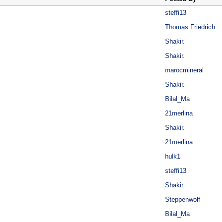
steffi13
Thomas Friedrich
Shakir.
Shakir.
marocmineral
Shakir.
Bilal_Ma
21merlina
Shakir.
21merlina
hulk1
steffi13
Shakir.
Steppenwolf
Bilal_Ma