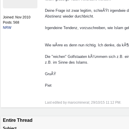
Deine Frage ist zwar legitim, schieÃŸt irgendwie d
Abstinenz wieder durchbricht.
Joined:
Nov 2010
Posts: 568
NRW
Irgendeine Tendenz, vorzuschreiben, wie Islam gel
Wie wÃ¤re es denn nun richtig. Ich denke, da kÃ¶
Die "reichen" Golfstaaten kÃ¼mmern sich z.B. ein
z.B. im Sinne des Islams.
GruÃŸ
Piet
Last edited by marocmineral;
29/10/15
11:12 PM
.
Entire Thread
Subject