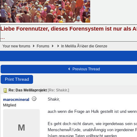
Liebe Forennutzer, dieses Forensystem ist nur als 
...
Your new forums
Forums
In Melilla Ã¼ber die Grenze
Previous Thread
Print Thread
Re: Das Melillaprojekt
[
Re: Shakir.
]
Shakir,
marocmineral
Mitglied
auch wenn die Frage an Hulk gestellt ist und wenn
Es geht doch nicht darum, wie irgendetwas sein s
M
MenschenwÃ¼rde, unabhÃ¤ngig von irgendeiner Re
Islam grausige Taten vollbracht werden.