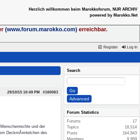
Herzlich willkommen beim Marokkoforum, NUR ARCHIV
powered by Marokko.Net
er
(www.forum.marokko.com)
erreichbar.
Register
Log In
Search
29/10/15
10:49 PM
#160083
Forum Statistics
Forums
17
er Menschenrechte und der
Topics
18,514
r dem DeckmÃ¤ntelchen des
Posts
164,843
Members
9,959