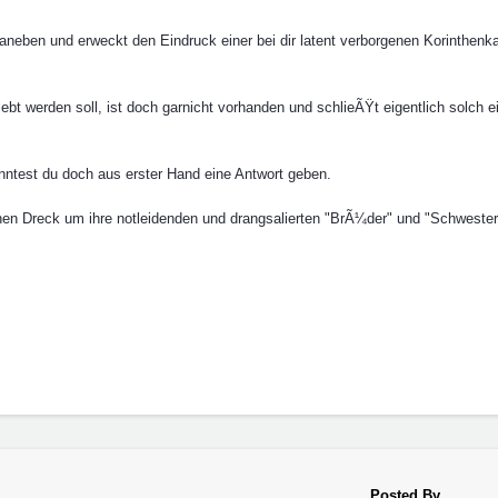
aneben und erweckt den Eindruck einer bei dir latent verborgenen Korinthenkac
ebt werden soll, ist doch garnicht vorhanden und schlieÃŸt eigentlich solch e
nntest du doch aus erster Hand eine Antwort geben.
en Dreck um ihre notleidenden und drangsalierten "BrÃ¼der" und "Schwestern"
Posted By