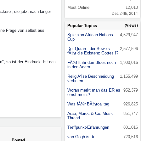
Most Online
12,010
kerei, die jetzt nach langer
Dec 24th, 2014
Popular Topics
(Views)
ine Frage von selbst aus.
Spielplan African Nations
4,529,947
Cup
Der Quran - der Beweis
2,577,596
fÃ¼r die Existenz Gottes !?!
, so ist der Eindruck. Ist das
FÃ¼hlt ihr den Blues noch
1,900,016
in den Adern
ReligiÃ¶se Beschneidung
1,155,499
verboten
Woran merkt man das ER es
952,379
ernst meint?
Was fÃ¼r BÃ¼roalltag
926,825
Arab, Maroc & Co. Music
851,747
Thread
Treffpunkt-Erfahrungen
801,016
van Gogh ist tot
720,616
Posted