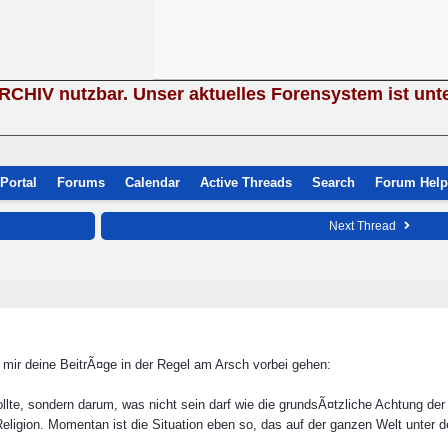
ARCHIV nutzbar. Unser aktuelles Forensystem ist unt
Portal
Forums
Calendar
Active Threads
Search
Forum Help
Next Thread
 mir deine BeitrÃ¤ge in der Regel am Arsch vorbei gehen:
ollte, sondern darum, was nicht sein darf wie die grundsÃ¤tzliche Achtung d
ligion. Momentan ist die Situation eben so, das auf der ganzen Welt unte