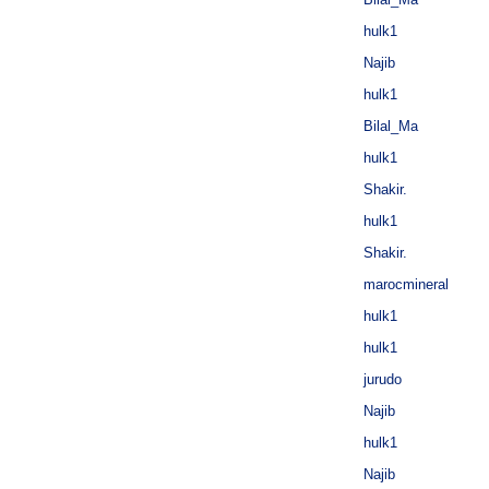
hulk1
Najib
hulk1
Bilal_Ma
hulk1
Shakir.
hulk1
Shakir.
marocmineral
hulk1
hulk1
jurudo
Najib
hulk1
Najib