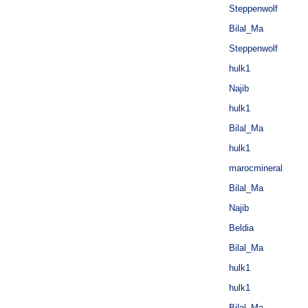
Steppenwolf
Bilal_Ma
Steppenwolf
hulk1
Najib
hulk1
Bilal_Ma
hulk1
marocmineral
Bilal_Ma
Najib
Beldia
Bilal_Ma
hulk1
hulk1
Bilal_Ma