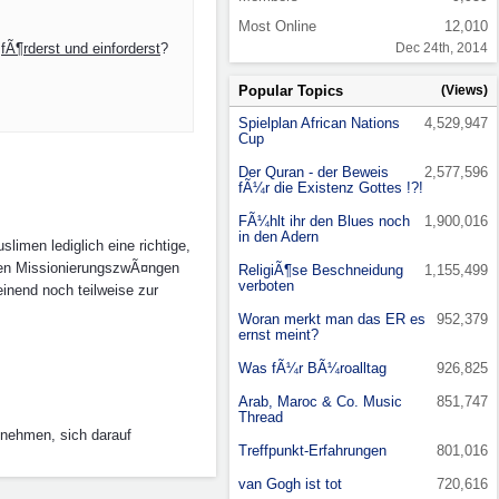
Most Online
12,010
u
fÃ¶rderst und einforderst
?
Dec 24th, 2014
Popular Topics
(Views)
Spielplan African Nations
4,529,947
Cup
Der Quran - der Beweis
2,577,596
fÃ¼r die Existenz Gottes !?!
FÃ¼hlt ihr den Blues noch
1,900,016
in den Adern
slimen lediglich eine richtige,
iven MissionierungszwÃ¤ngen
ReligiÃ¶se Beschneidung
1,155,499
verboten
einend noch teilweise zur
Woran merkt man das ER es
952,379
ernst meint?
Was fÃ¼r BÃ¼roalltag
926,825
Arab, Maroc & Co. Music
851,747
Thread
nehmen, sich darauf
Treffpunkt-Erfahrungen
801,016
van Gogh ist tot
720,616