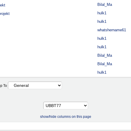
Bilal_Ma
jekt
hulk1
rojekt
hulk1
whatshername61
hulk1
hulk1
Bilal_Ma
Bilal_Ma
hulk1
p To
show/hide columns on this page