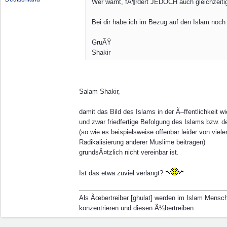
Wer warnt, fÃ¶rdert JEDOCH auch gleichzeiti
Bei dir habe ich im Bezug auf den Islam noch
GruÃŸ
Shakir
Salam Shakir,
damit das Bild des Islams in der Ã–ffentlichkeit wi
und zwar friedfertige Befolgung des Islams bzw.
(so wie es beispielsweise offenbar leider von viel
Radikalisierung anderer Muslime beitragen)
grundsÃ¤tzlich nicht vereinbar ist.
Ist das etwa zuviel verlangt?
Als Ãœbertreiber [ghulat] werden im Islam Mens
konzentrieren und diesen Ã¼bertreiben.