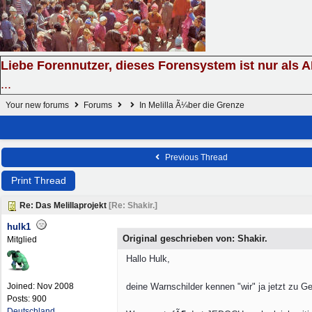
Liebe Forennutzer, dieses Forensystem ist nur als 
...
Your new forums
Forums
In Melilla Ã¼ber die Grenze
Previous Thread
Print Thread
Re: Das Melillaprojekt
[
Re: Shakir.
]
hulk1
Original geschrieben von: Shakir.
Mitglied
Hallo Hulk,
Joined:
Nov 2008
deine Warnschilder kennen "wir" ja jetzt zu
Posts: 900
Deutschland