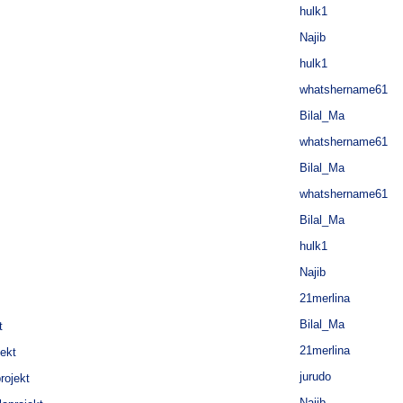
hulk1
Najib
hulk1
whatshername61
Bilal_Ma
whatshername61
Bilal_Ma
whatshername61
Bilal_Ma
hulk1
Najib
21merlina
Bilal_Ma
t
21merlina
jekt
jurudo
rojekt
Najib