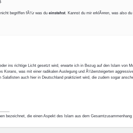
g.
 nicht begriffen fÃ¼r was du
einstehst
. Kannst du mir erklÃ¤ren, was also d
eder ins richtige Licht gesetzt wird, erwarte ich in Bezug auf den Islam von Mu
 des Korans, was mit einer radikalen Auslegung und Ã¼bersteigerten aggress
en Salafisten auch hier in Deutschland praktiziert wird, die zudem sogar ansch
chen bezeichnet, die einen Aspekt des Islam aus dem Gesamtzusammenhang 