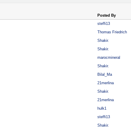
Posted By
steffi13
Thomas Friedrich
Shakir.
Shakir.
marocmineral
Shakir.
Bilal_Ma
21merlina
Shakir.
21merlina
hulk1
steffi13
Shakir.