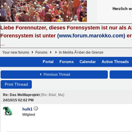
Herzlich 
Liebe Forennutzer, dieses Forensystem ist nur als 
Forensystem ist unter
(www.forum.marokko.com)
er
...
Your new forums
Forums
In Melilla Ã¼ber die Grenze
Portal
Forums
Calendar
Active Threads
Previous Thread
Print Thread
Re: Das Melillaprojekt
[
Re: Bilal_Ma
]
24/10/15
02:02 PM
hulk1
Mitglied