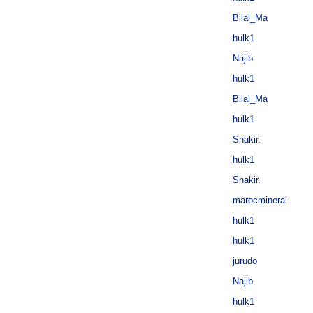
Bilal_Ma
hulk1
Najib
hulk1
Bilal_Ma
hulk1
Shakir.
hulk1
Shakir.
marocmineral
hulk1
hulk1
jurudo
Najib
hulk1