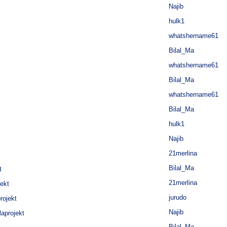
Najib
hulk1
whatshername61
Bilal_Ma
whatshername61
Bilal_Ma
whatshername61
Bilal_Ma
hulk1
Najib
21merlina
Bilal_Ma
t
21merlina
jekt
jurudo
rojekt
Najib
laprojekt
Bilal_Ma