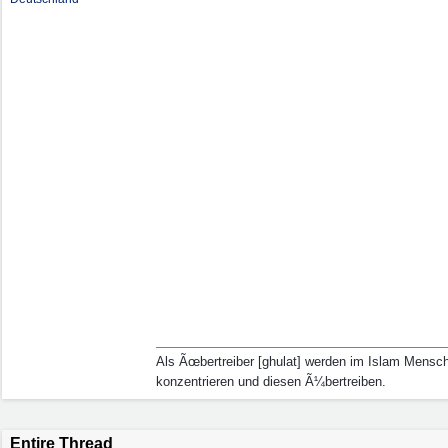
Als Ãœbertreiber [ghulat] werden im Islam Mens
konzentrieren und diesen Ã¼bertreiben.
Entire Thread