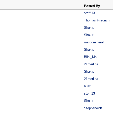
Posted By
steffi13
Thomas Friedrich
Shakir.
Shakir.
marocmineral
Shakir.
Bilal_Ma
21merlina
Shakir.
21merlina
hulk1
steffi13
Shakir.
Steppenwolf