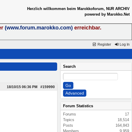
Herzlich willkommen beim Marokkoforum, NUR ARCHIV
powered by Marokko.Net
er
(www.forum.marokko.com)
erreichbar.
Register
Log In
Search
18/10/15
06:36 PM
#159990
Forum Statistics
Forums
17
Topics
18,514
Posts
164,843
Members
9,959