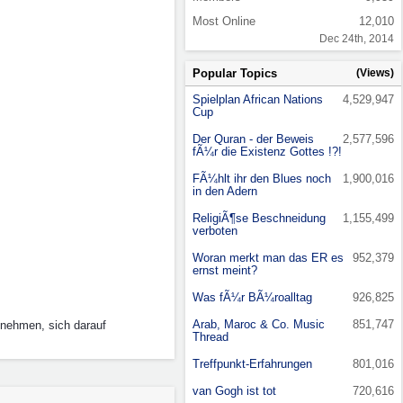
Most Online
12,010
Dec 24th, 2014
Popular Topics
(Views)
Spielplan African Nations
4,529,947
Cup
Der Quran - der Beweis
2,577,596
fÃ¼r die Existenz Gottes !?!
FÃ¼hlt ihr den Blues noch
1,900,016
in den Adern
ReligiÃ¶se Beschneidung
1,155,499
verboten
Woran merkt man das ER es
952,379
ernst meint?
Was fÃ¼r BÃ¼roalltag
926,825
Arab, Maroc & Co. Music
851,747
nehmen, sich darauf
Thread
Treffpunkt-Erfahrungen
801,016
van Gogh ist tot
720,616