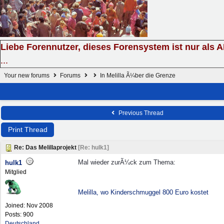
Liebe Forennutzer, dieses Forensystem ist nur als 
...
Your new forums
Forums
In Melilla Ã¼ber die Grenze
Previous Thread
Print Thread
Re: Das Melillaprojekt
[
Re: hulk1
]
Mal wieder zurÃ¼ck zum Thema:
hulk1
Mitglied
Melilla, wo Kinderschmuggel 800 Euro kostet
Joined:
Nov 2008
Posts: 900
Deutschland