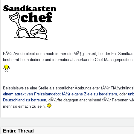
FÃ¼r Ayoub bleibt doch noch immer die MÃ¶glichkeit, bei der Fa. Sandka
bestimmt hoch dodierte und international anerkannte Chef-Managerposition
Beispielsweise eine Stelle als sportlicher Ãœbungsleiter fÃ¼r FlÃ¼chtling
einem attraktiven Freizeitangebot fÃ¼r eigene Ziele zu begeistern
, oder
unb
Deutschland zu betreuen
, dÃ¼rfte dagegen anscheinend fÃ¼r Personen wie 
mehr so einfach zu sein.
Entire Thread