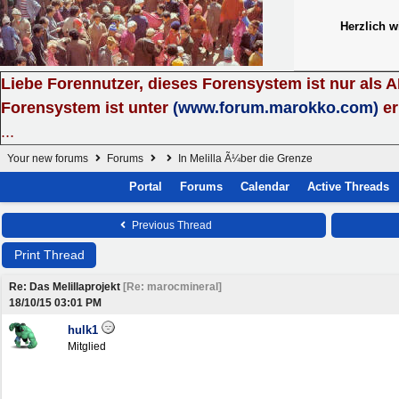
Herzlich 
Liebe Forennutzer, dieses Forensystem ist nur als 
Forensystem ist unter
(www.forum.marokko.com)
er
...
Your new forums
Forums
In Melilla Ã¼ber die Grenze
Portal
Forums
Calendar
Active Threads
Previous Thread
Print Thread
Re: Das Melillaprojekt
[
Re: marocmineral
]
18/10/15
03:01 PM
hulk1
Mitglied