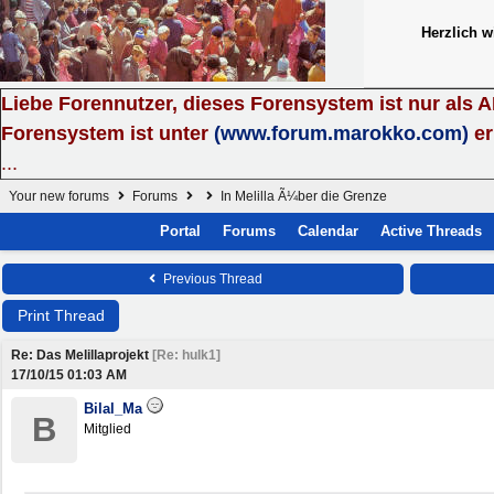
Herzlich 
Liebe Forennutzer, dieses Forensystem ist nur als 
Forensystem ist unter
(www.forum.marokko.com)
er
...
Your new forums
Forums
In Melilla Ã¼ber die Grenze
Portal
Forums
Calendar
Active Threads
Previous Thread
Print Thread
Re: Das Melillaprojekt
[
Re: hulk1
]
17/10/15
01:03 AM
Bilal_Ma
B
Mitglied