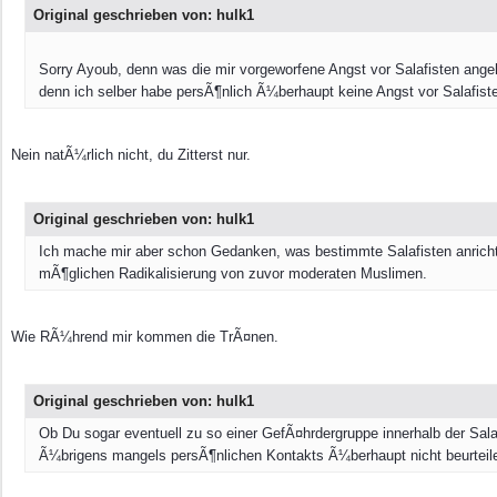
Original geschrieben von: hulk1
Sorry Ayoub, denn was die mir vorgeworfene Angst vor Salafisten ange
denn ich selber habe persÃ¶nlich Ã¼berhaupt keine Angst vor Salafist
Nein natÃ¼rlich nicht, du Zitterst nur.
Original geschrieben von: hulk1
Ich mache mir aber schon Gedanken, was bestimmte Salafisten anricht
mÃ¶glichen Radikalisierung von zuvor moderaten Muslimen.
Wie RÃ¼hrend mir kommen die TrÃ¤nen.
Original geschrieben von: hulk1
Ob Du sogar eventuell zu so einer GefÃ¤hrdergruppe innerhalb der Sal
Ã¼brigens mangels persÃ¶nlichen Kontakts Ã¼berhaupt nicht beurteil