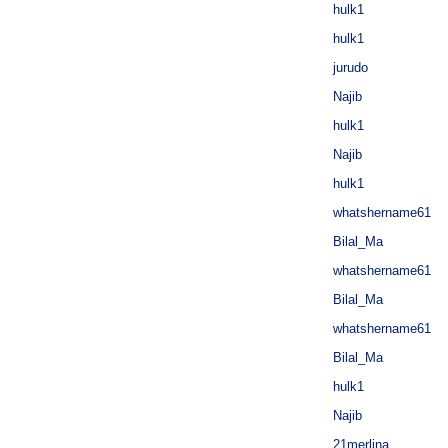
hulk1
hulk1
jurudo
Najib
hulk1
Najib
hulk1
whatshername61
Bilal_Ma
whatshername61
Bilal_Ma
whatshername61
Bilal_Ma
hulk1
Najib
21merlina