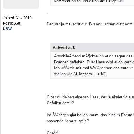
versteckt hÃ¤lt und dir an die Gurgel will
.
Joined:
Nov 2010
Posts: 568
Der war ja mal echt gut. Bin vor Lachen glatt vom 
NRW
Antwort auf:
AbschlieÃŸend mÃ¶chte ich euch sagen das 80
Bomben geflohen. Euer Hass wird euch vernich
Ich wÃ¼rde mir mal WÃ¼nschen das eure verlo
stellen wie Al Jazzera. (Hulk?)
Gibst du deinen eigenen Hass, der ja eindeutig aus
Gefallen damit?
Im Ã¼brigen glaube ich kaum, das hier im Forum 
passende heraus, gelle?
GruÃŸ