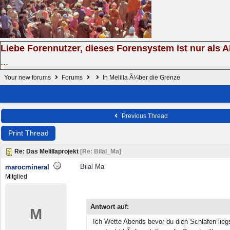
Liebe Forennutzer, dieses Forensystem ist nur als 
...
Your new forums
Forums
In Melilla Ã¼ber die Grenze
Previous Thread
Print Thread
Re: Das Melillaprojekt
[
Re: Bilal_Ma
]
Bilal Ma
marocmineral
Mitglied
Antwort auf:
M
Ich Wette Abends bevor du dich Schlafen liegs