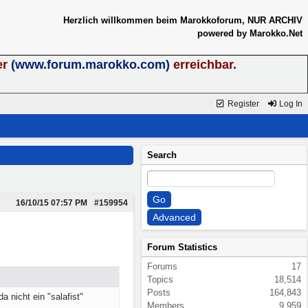
Herzlich willkommen beim Marokkoforum, NUR ARCHIV
powered by Marokko.Net
er
(www.forum.marokko.com)
erreichbar.
Register
Log In
Search
16/10/15
07:57 PM
#159954
Forum Statistics
Forums
17
Topics
18,514
Posts
164,843
 nicht ein "salafist"
Members
9,959