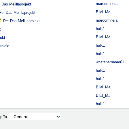
marocmineral
 Das Melillaprojekt
Bilal_Ma
Re: Das Melillaprojekt
marocmineral
Re: Das Melillaprojekt
hulk1
t
Bilal_Ma
jekt
hulk1
rojekt
hulk1
whatshername61
hulk1
hulk1
Bilal_Ma
Bilal_Ma
hulk1
p To