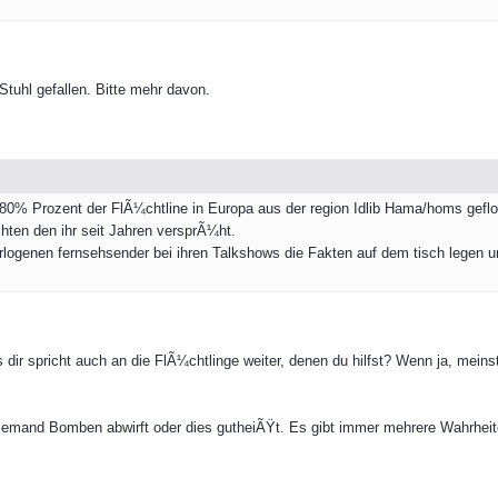
Stuhl gefallen. Bitte mehr davon.
% Prozent der FlÃ¼chtline in Europa aus der region Idlib Hama/homs gefloh
ten den ihr seit Jahren versprÃ¼ht.
genen fernsehsender bei ihren Talkshows die Fakten auf dem tisch legen un
 dir spricht auch an die FlÃ¼chtlinge weiter, denen du hilfst? Wenn ja, meinst
jemand Bomben abwirft oder dies gutheiÃŸt. Es gibt immer mehrere Wahrheit