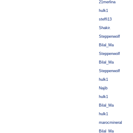
21merlina
hulk1
steffi13
Shakir.
Steppenwolf
Bilal_Ma
Steppenwolf
Bilal_Ma
Steppenwolf
hulk1
Najib
hulk1
Bilal_Ma
hulk1
marocmineral
Bilal_Ma