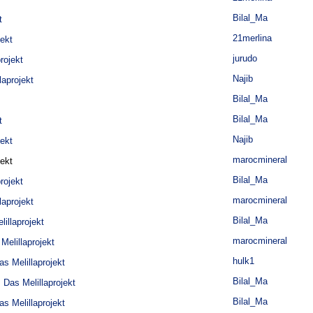
Bilal_Ma
t
21merlina
jekt
jurudo
rojekt
Najib
laprojekt
Bilal_Ma
Bilal_Ma
t
Najib
jekt
marocmineral
jekt
Bilal_Ma
rojekt
marocmineral
laprojekt
Bilal_Ma
illaprojekt
marocmineral
Melillaprojekt
hulk1
as Melillaprojekt
Bilal_Ma
 Das Melillaprojekt
Bilal_Ma
as Melillaprojekt