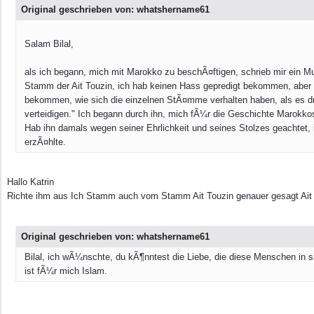
Original geschrieben von: whatshername61
Salam Bilal,
als ich begann, mich mit Marokko zu beschÃ¤ftigen, schrieb mir ein Mu
Stamm der Ait Touzin, ich hab keinen Hass gepredigt bekommen, aber i
bekommen, wie sich die einzelnen StÃ¤mme verhalten haben, als es d
verteidigen." Ich begann durch ihn, mich fÃ¼r die Geschichte Marokkos
Hab ihn damals wegen seiner Ehrlichkeit und seines Stolzes geachtet,
erzÃ¤hlte.
Hallo Katrin
Richte ihm aus Ich Stamm auch vom Stamm Ait Touzin genauer gesagt A
Original geschrieben von: whatshername61
Bilal, ich wÃ¼nschte, du kÃ¶nntest die Liebe, die diese Menschen in 
ist fÃ¼r mich Islam.