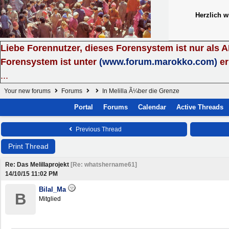
Herzlich 
Liebe Forennutzer, dieses Forensystem ist nur als 
Forensystem ist unter
(www.forum.marokko.com)
er
...
Your new forums
Forums
In Melilla Ã¼ber die Grenze
Portal
Forums
Calendar
Active Threads
Previous Thread
Print Thread
Re: Das Melillaprojekt
[
Re: whatshername61
]
14/10/15
11:02 PM
Bilal_Ma
B
Mitglied