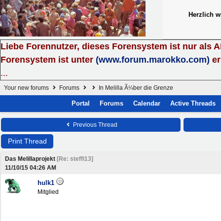
Herzlich 
Liebe Forennutzer, dieses Forensystem ist nur als 
Forensystem ist unter
(www.forum.marokko.com)
er
...
Your new forums
Forums
In Melilla Ã¼ber die Grenze
Portal
Forums
Calendar
Active Threads
Previous Thread
Print Thread
Das Melillaprojekt
[
Re: steffi13
]
11/10/15
04:26 AM
hulk1
Mitglied