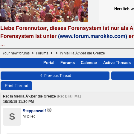
Herzlich 
Liebe Forennutzer, dieses Forensystem ist nur als 
Forensystem ist unter
(www.forum.marokko.com)
er
...
Your new forums
Forums
In Melilla Ã¼ber die Grenze
Portal
Forums
Calendar
Active Threads
Previous Thread
Print Thread
Re: In Melilla Ã¼ber die Grenze
[
Re: Bilal_Ma
]
10/10/15
11:30 PM
Steppenwolf
S
Mitglied