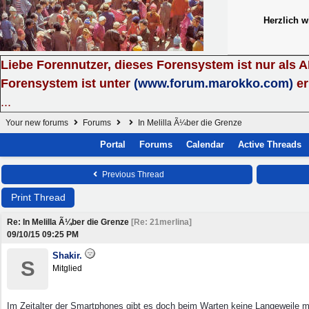
Herzlich 
Liebe Forennutzer, dieses Forensystem ist nur als 
Forensystem ist unter
(www.forum.marokko.com)
er
...
Your new forums
Forums
In Melilla Ã¼ber die Grenze
Portal
Forums
Calendar
Active Threads
Previous Thread
Print Thread
Re: In Melilla Ã¼ber die Grenze
[
Re: 21merlina
]
09/10/15
09:25 PM
Shakir.
S
Mitglied
Im Zeitalter der Smartphones gibt es doch beim Warten keine Langeweile m