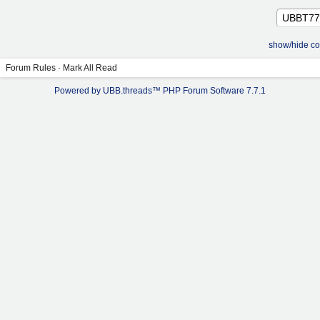
show/hide co
Forum Rules
·
Mark All Read
Powered by UBB.threads™ PHP Forum Software 7.7.1