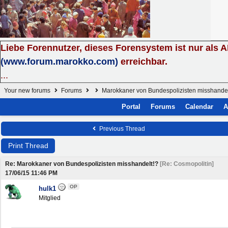
Liebe Forennutzer, dieses Forensystem ist nur als 
(www.forum.marokko.com)
erreichbar.
...
Your new forums
Forums
Marokkaner von Bundespolizisten misshandel
Portal
Forums
Calendar
A
Previous Thread
Print Thread
Re: Marokkaner von Bundespolizisten misshandelt!?
[
Re: Cosmopolitin
]
17/06/15
11:46 PM
OP
hulk1
Mitglied