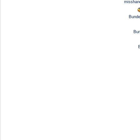
misshand
Bunde
Bun