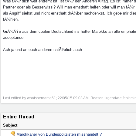
Was fÃ¼r dich weit entfernt ist, ist fÃ¼r den Anderen Alltag. Es ist imm
Partner oder als Besserwissi? Will man ernsthaft helfen oder will man fÃ¼r
als Angriff siehst und nicht ernsthaft drÃ¼ber nachdenkst. Ich gebe mir 
fÃ¼hlen.
GrÃ¼ÃŸe aus dem coolen Deutschland ins hotter Marokko an alle emphatisc
acceptance.
Ach ja und an euch anderen natÃ¼rlich auch.
Last edited by whatshername61;
22/05/15
09:03 AM
. Reason: Irgendwie fehlt mir 
Entire Thread
Subject
Marokkaner von Bundespolizisten misshandelt!?