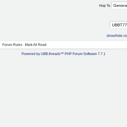
Hop To
show/hide co
Forum Rules
·
Mark All Read
Powered by UBB.threads™ PHP Forum Software 7.7.1