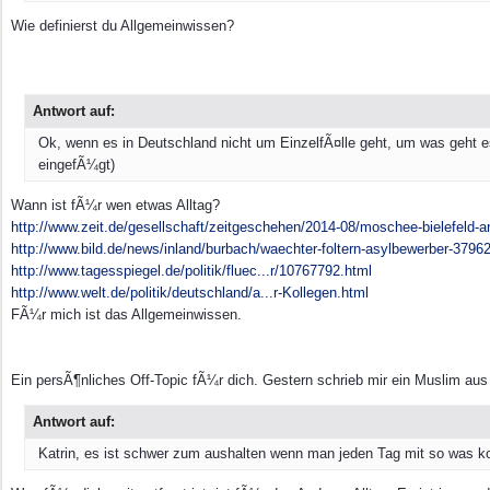
Wie definierst du Allgemeinwissen?
Antwort auf:
Ok, wenn es in Deutschland nicht um EinzelfÃ¤lle geht, um was geht 
eingefÃ¼gt)
Wann ist fÃ¼r wen etwas Alltag?
http://www.zeit.de/gesellschaft/zeitgeschehen/2014-08/moschee-bielefeld-a
http://www.bild.de/news/inland/burbach/waechter-foltern-asylbewerber-37962
http://www.tagesspiegel.de/politik/fluec...r/10767792.html
http://www.welt.de/politik/deutschland/a...r-Kollegen.html
FÃ¼r mich ist das Allgemeinwissen.
Ein persÃ¶nliches Off-Topic fÃ¼r dich. Gestern schrieb mir ein Muslim aus
Antwort auf:
Katrin, es ist schwer zum aushalten wenn man jeden Tag mit so was kon