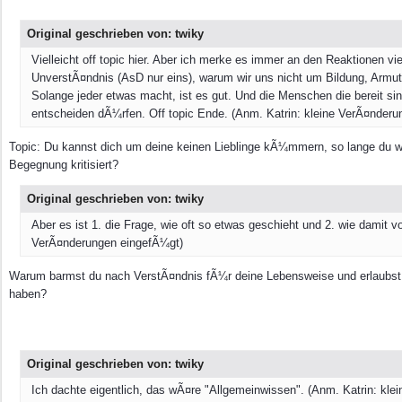
Original geschrieben von: twiky
Vielleicht off topic hier. Aber ich merke es immer an den Reaktionen vie
UnverstÃ¤ndnis (AsD nur eins), warum wir uns nicht um Bildung, Armu
Solange jeder etwas macht, ist es gut. Und die Menschen die bereit sin
entscheiden dÃ¼rfen. Off topic Ende. (Anm. Katrin: kleine VerÃ¤nder
Topic: Du kannst dich um deine keinen Lieblinge kÃ¼mmern, so lange du wil
Begegnung kritisiert?
Original geschrieben von: twiky
Aber es ist 1. die Frage, wie oft so etwas geschieht und 2. wie damit
VerÃ¤nderungen eingefÃ¼gt)
Warum barmst du nach VerstÃ¤ndnis fÃ¼r deine Lebensweise und erlaubst 
haben?
Original geschrieben von: twiky
Ich dachte eigentlich, das wÃ¤re "Allgemeinwissen". (Anm. Katrin: kl