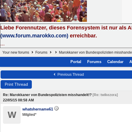
Liebe Forennutzer, dieses Forensystem ist nur als 
(www.forum.marokko.com)
erreichbar.
...
Your new forums
Forums
Marokkaner von Bundespolizisten misshandel
Portal
Forums
Calendar
A
Previous Thread
Print Thread
Re: Marokkaner von Bundespolizisten misshandelt!?
[
Re: twikezora
]
22/05/15
08:58 AM
whatshername61
W
Mitglied*