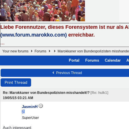
Liebe Forennutzer, dieses Forensystem ist nur als 
(www.forum.marokko.com)
erreichbar.
...
Your new forums
Forums
Marokkaner von Bundespolizisten misshandel
Portal
Forums
Calendar
A
Previous Thread
Print Thread
Re: Marokkaner von Bundespolizisten misshandelt!?
[
Re: hulk1
]
19/05/15
03:21 AM
JasminH
SuperUser
Auch interessant: