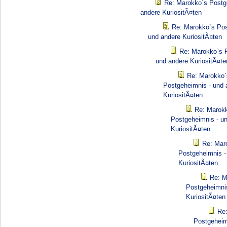
Re: Marokko`s Postg
andere KuriositÃ¤ten
Re: Marokko`s Pos
und andere KuriositÃ¤ten
Re: Marokko`s 
und andere KuriositÃ¤te
Re: Marokko`
Postgeheimnis - und 
KuriositÃ¤ten
Re: Marok
Postgeheimnis - u
KuriositÃ¤ten
Re: Mar
Postgeheimnis -
KuriositÃ¤ten
Re: M
Postgeheimnis
KuriositÃ¤ten
Re
Postgeheim