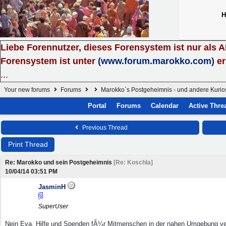
H
Liebe Forennutzer, dieses Forensystem ist nur als 
Forensystem ist unter
(www.forum.marokko.com)
er
...
Your new forums
Forums
Marokko`s Postgeheimnis - und andere Kurio
Portal
Forums
Calendar
Active Thre
Previous Thread
Print Thread
Re: Marokko und sein Postgeheimnis
[
Re: Koschla
]
10/04/14
03:51 PM
JasminH
SuperUser
Nein Eva, Hilfe und Spenden fÃ¼r Mitmenschen in der nahen Umgebung vers