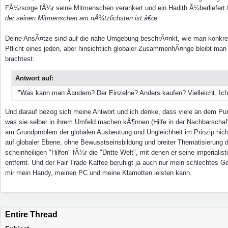
FÃ¼rsorge fÃ¼r seine Mitmenschen verankert und ein Hadith Ã¼berliefert
der seinen Mitmenschen am nÃ¼tzlichsten ist.â€œ
Deine AnsÃ¤tze sind auf die nahe Umgebung beschrÃ¤nkt, wie man konkret
Pflicht eines jeden, aber hinsichtlich globaler ZusammenhÃ¤nge bleibt man
brachtest:
Antwort auf:
"Was kann man Ã¤ndern? Der Einzelne? Anders kaufen? Vielleicht. Ich
Und darauf bezog sich meine Antwort und ich denke, dass viele an dem Pun
was sie selber in ihrem Umfeld machen kÃ¶nnen (Hilfe in der Nachbarschaft
am Grundproblem der globalen Ausbeutung und Ungleichheit im Prinzip nic
auf globaler Ebene, ohne Bewusstseinsbildung und breiter Thematisierung 
scheinheiligen "Hilfen" fÃ¼r die "Dritte Welt", mit denen er seine imperiali
entfernt. Und der Fair Trade Kaffee beruhigt ja auch nur mein schlechtes
mir mein Handy, meinen PC und meine Klamotten leisten kann.
Entire Thread