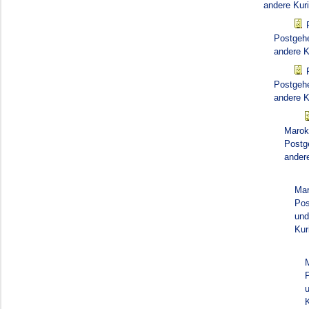
andere Kur
Postgehe
andere K
Postgehe
andere K
Marok
Postg
ander
Mar
Pos
und
Kur
K