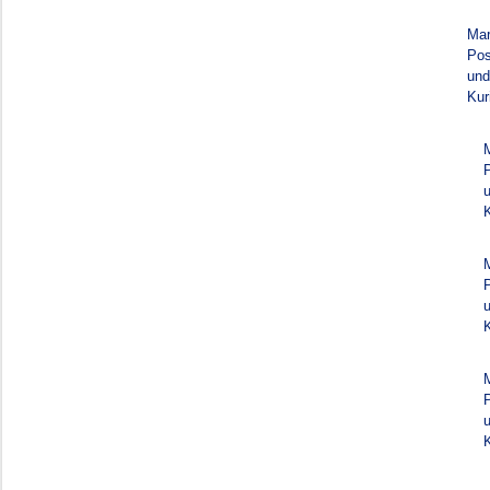
Mar
Pos
und
Kur
K
K
K