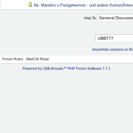
Re: Marokko`s Postgeheimnis - und andere KuriositÃ¤ten
Hop To
show/hide columns on th
Forum Rules
·
Mark All Read
Powered by UBB.threads™ PHP Forum Software 7.7.1