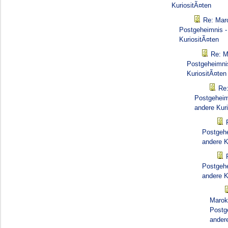
KuriositÃ¤ten
Re: Mar
Postgeheimnis -
KuriositÃ¤ten
Re: M
Postgeheimnis
KuriositÃ¤ten
Re
Postgeheim
andere Kur
Postgehe
andere K
Postgehe
andere K
Marok
Postg
ander