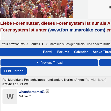
H
Liebe Forennutzer, dieses Forensystem ist nur als 
Forensystem ist unter
(www.forum.marokko.com)
er
...
Your new forums
Forums
Marokko`s Postgeheimnis - und andere Kurio
Portal
Forums
Calendar
Active Thre
Previous Thread
Print Thread
Re: Marokko`s Postgeheimnis - und andere KuriositÃ¤ten
[
Re: viel_farah
]
07/04/14
10:23 PM
whatshername61
W
Mitglied*