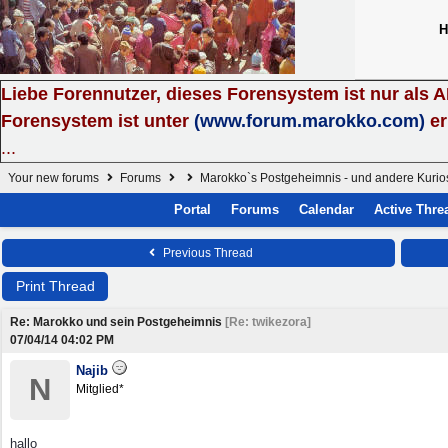
H
Liebe Forennutzer, dieses Forensystem ist nur als 
Forensystem ist unter
(www.forum.marokko.com)
er
...
Your new forums
Forums
Marokko`s Postgeheimnis - und andere Kurio
Portal
Forums
Calendar
Active Thre
Previous Thread
Print Thread
Re: Marokko und sein Postgeheimnis
[
Re: twikezora
]
07/04/14
04:02 PM
Najib
N
Mitglied*
hallo