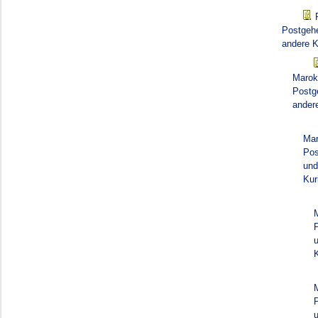
Postgehe
andere K
Marok
Postg
ander
Mar
Pos
und
Kur
K