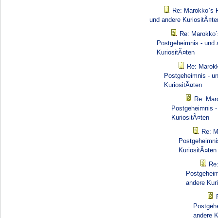
Re: Marokko`s 
und andere KuriositÃ¤te
Re: Marokko`
Postgeheimnis - und 
KuriositÃ¤ten
Re: Marok
Postgeheimnis - u
KuriositÃ¤ten
Re: Mar
Postgeheimnis -
KuriositÃ¤ten
Re: M
Postgeheimnis
KuriositÃ¤ten
Re
Postgeheim
andere Kur
Postgehe
andere K