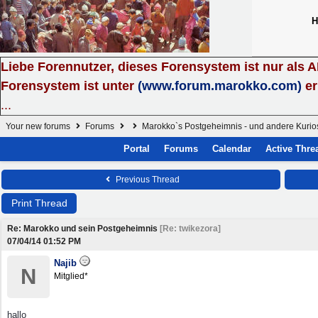
H
Liebe Forennutzer, dieses Forensystem ist nur als 
Forensystem ist unter
(www.forum.marokko.com)
er
...
Your new forums
Forums
Marokko`s Postgeheimnis - und andere Kurio
Portal
Forums
Calendar
Active Thre
Previous Thread
Print Thread
Re: Marokko und sein Postgeheimnis
[
Re: twikezora
]
07/04/14
01:52 PM
Najib
N
Mitglied*
hallo