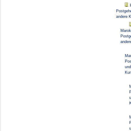
Postgehe
andere K
Marok
Postg
ander
Mar
Pos
und
Kur
K