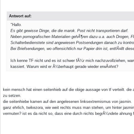
Antwort auf:
"Hallo.
Es gibt gewisse Dinge, die die marok. Post nicht transportieren darf.
Neben pornografischen Materialien gehÃ¶ren dazu u.a. auch Drogen, FlÃ
Schalterbedienstete sind angewiesen Postsendungen danach zu kontrol
Bei Briefsendungen, wo offensichtlich nur Papier drin ist, entfÃ¤llt diese
Ich kenne TF nicht und es ist schwer fÃ¼r mich nachzuvollziehen, wa
kassiert. Warum wird er Ã¼berhaupt gerade wieder erwÃ¤hnt?
kein mensch hat einen seitenhieb auf die obige aussage von tf verteilt. die 
zu setzen.
die seitenhiebe kamen auf den angelesenen linksextremismus von jasmin.
ganz ehrlich, twikezora, wie weit rechts muss man stehen, um hinter jasmin
vermuten? ist es da nicht so, dass eine durch nichts begrÃ¼ndete ahnung f