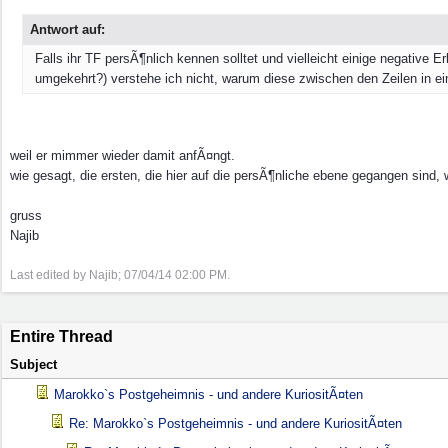
Antwort auf:
Falls ihr TF persÃ¶nlich kennen solltet und vielleicht einige negative E
umgekehrt?) verstehe ich nicht, warum diese zwischen den Zeilen in 
weil er mimmer wieder damit anfÃ¤ngt.
wie gesagt, die ersten, die hier auf die persÃ¶nliche ebene gegangen sind, w
gruss
Najib
Last edited by Najib;
07/04/14
02:00 PM
.
Entire Thread
Subject
Marokko`s Postgeheimnis - und andere KuriositÃ¤ten
Re: Marokko`s Postgeheimnis - und andere KuriositÃ¤ten