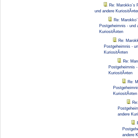
Re: Marokko`s 
und andere KuriositÃ¤te
Re: Marokko`
Postgeheimnis - und 
KuriositÃ¤ten
Re: Marok
Postgeheimnis - u
KuriositÃ¤ten
Re: Mar
Postgeheimnis -
KuriositÃ¤ten
Re: M
Postgeheimnis
KuriositÃ¤ten
Re
Postgeheim
andere Kur
Postgehe
andere K