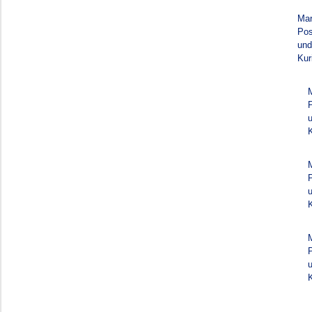
Mar
Pos
und
Kur
K
K
K