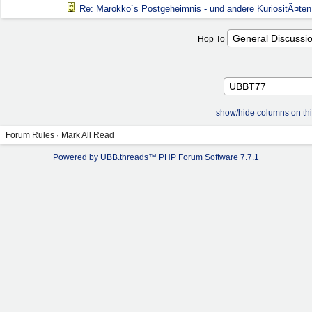
Re: Marokko`s Postgeheimnis - und andere KuriositÃ¤ten
Hop To
show/hide columns on th
Forum Rules
·
Mark All Read
Powered by UBB.threads™ PHP Forum Software 7.7.1