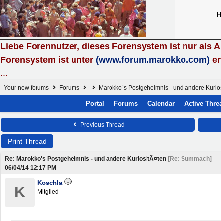
H
Liebe Forennutzer, dieses Forensystem ist nur als 
Forensystem ist unter
(www.forum.marokko.com)
er
...
Your new forums
Forums
Marokko`s Postgeheimnis - und andere Kurio
Portal
Forums
Calendar
Active Thre
Previous Thread
Print Thread
Re: Marokko's Postgeheimnis - und andere KuriositÃ¤ten
[
Re: Summach
]
06/04/14
12:17 PM
Koschla
K
Mitglied