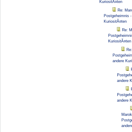
KuriositÃ¤ten
Re: Mar
Postgeheimnis -
KuriositÃ¤ten
Re: M
Postgeheimnis
KuriositÃ¤ten
Re
Postgeheim
andere Kur
Postgehe
andere K
Postgehe
andere K
Marok
Postg
ander