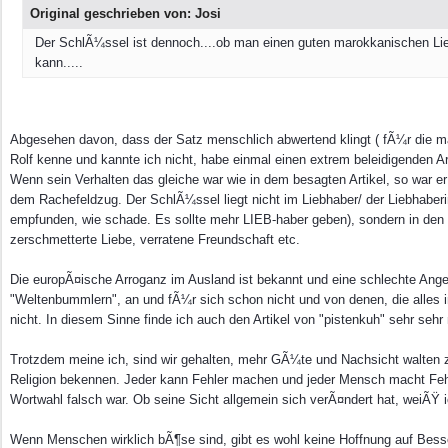
Original geschrieben von: Josi
Der SchlÃ¼ssel ist dennoch....ob man einen guten marokkanischen Lie
kann.....
Abgesehen davon, dass der Satz menschlich abwertend klingt ( fÃ¼r die ma
Rolf kenne und kannte ich nicht, habe einmal einen extrem beleidigenden Ar
Wenn sein Verhalten das gleiche war wie in dem besagten Artikel, so war e
dem Rachefeldzug. Der SchlÃ¼ssel liegt nicht im Liebhaber/ der Liebhaberi
empfunden, wie schade. Es sollte mehr LIEB-haber geben), sondern in de
zerschmetterte Liebe, verratene Freundschaft etc.
Die europÃ¤ische Arroganz im Ausland ist bekannt und eine schlechte Ange
"Weltenbummlern", an und fÃ¼r sich schon nicht und von denen, die alles i
nicht. In diesem Sinne finde ich auch den Artikel von "pistenkuh" sehr seh
Trotzdem meine ich, sind wir gehalten, mehr GÃ¼te und Nachsicht walten zu
Religion bekennen. Jeder kann Fehler machen und jeder Mensch macht Feh
Wortwahl falsch war. Ob seine Sicht allgemein sich verÃ¤ndert hat, weiÃŸ i
Wenn Menschen wirklich bÃ¶se sind, gibt es wohl keine Hoffnung auf Besse