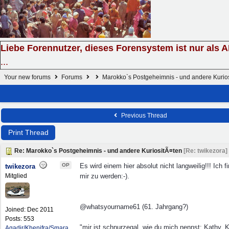
Liebe Forennutzer, dieses Forensystem ist nur als 
...
Your new forums
Forums
Marokko`s Postgeheimnis - und andere Kurio
Previous Thread
Print Thread
Re: Marokko`s Postgeheimnis - und andere KuriositÃ¤ten
[
Re: twikezora
]
OP
Es wird einem hier absolut nicht langweilig!!! Ich 
twikezora
Mitglied
mir zu werden:-).
@whatsyourname61 (61. Jahrgang?)
Joined:
Dec 2011
Posts: 553
"mir ist schnurzegal, wie du mich nennst: Kathy, K
Agadir/Khenifra/Smara