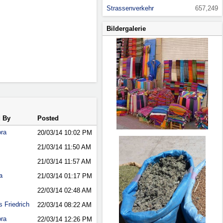
Strassenverkehr
657,249
Bildergalerie
 By
Posted
ora
20/03/14
10:02 PM
21/03/14
11:50 AM
21/03/14
11:57 AM
a
21/03/14
01:17 PM
22/03/14
02:48 AM
 Friedrich
22/03/14
08:22 AM
ora
22/03/14
12:26 PM