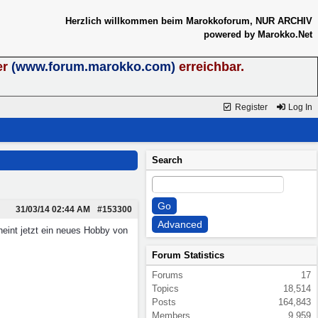
Herzlich willkommen beim Marokkoforum, NUR ARCHIV
powered by Marokko.Net
er
(www.forum.marokko.com)
erreichbar.
Register
Log In
Search
31/03/14
02:44 AM
#153300
cheint jetzt ein neues Hobby von
Forum Statistics
Forums
17
Topics
18,514
Posts
164,843
Members
9,959