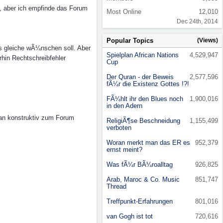
ht, aber ich empfinde das Forum
Most Online
12,010
Dec 24th, 2014
Popular Topics
(Views)
das gleiche wÃ¼nschen soll. Aber
Spielplan African Nations
4,529,947
rhin Rechtschreibfehler
Cup
Der Quran - der Beweis
2,577,596
fÃ¼r die Existenz Gottes !?!
FÃ¼hlt ihr den Blues noch
1,900,016
in den Adern
man konstruktiv zum Forum
ReligiÃ¶se Beschneidung
1,155,499
verboten
Woran merkt man das ER es
952,379
ernst meint?
Was fÃ¼r BÃ¼roalltag
926,825
Arab, Maroc & Co. Music
851,747
Thread
Treffpunkt-Erfahrungen
801,016
van Gogh ist tot
720,616