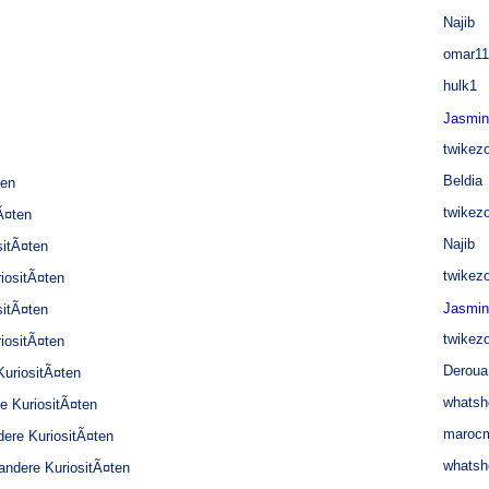
Najib
omar11
hulk1
Jasmi
twikez
Beldia
ten
twikez
Ã¤ten
Najib
sitÃ¤ten
twikez
iositÃ¤ten
Jasmi
sitÃ¤ten
twikez
iositÃ¤ten
Deroua
uriositÃ¤ten
whatsh
e KuriositÃ¤ten
marocm
ere KuriositÃ¤ten
whatsh
andere KuriositÃ¤ten