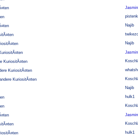
Jasmi
Ã¤ten
pisten
ten
Najib
Ã¤ten
twikez
sitÃ¤ten
Najib
iositÃ¤ten
Jasmi
uriositÃ¤ten
Koschl
e KuriositÃ¤ten
whatsh
ere KuriositÃ¤ten
Koschl
andere KuriositÃ¤ten
Najib
hulk1
ten
Koschl
ten
Jasmi
Ã¤ten
Koschl
sitÃ¤ten
hulk1
iositÃ¤ten