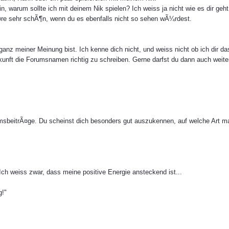
Nein, warum sollte ich mit deinem Nik spielen? Ich weiss ja nicht wie es dir ge
re sehr schÃ¶n, wenn du es ebenfalls nicht so sehen wÃ¼rdest.
 ganz meiner Meinung bist. Ich kenne dich nicht, und weiss nicht ob ich dir 
kunft die Forumsnamen richtig zu schreiben. Gerne darfst du dann auch weite
msbeitrÃ¤ge. Du scheinst dich besonders gut auszukennen, auf welche Art 
Ich weiss zwar, dass meine positive Energie ansteckend ist...
g!"