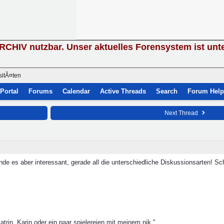
ARCHIV nutzbar. Unser aktuelles Forensystem ist unt
sitÃ¤ten
Portal
Forums
Calendar
Active Threads
Search
Forum Help
Next Thread
finde es aber interessant, gerade all die unterschiedliche Diskussionsarten! S
atrin, Karin oder ein paar spielereien mit meinem nik."