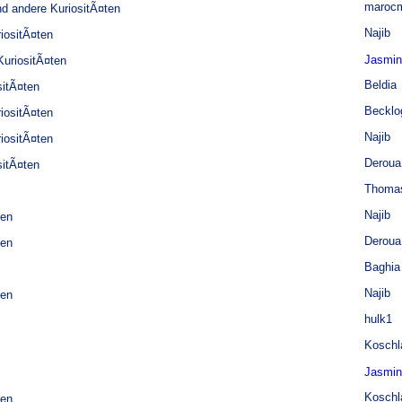
marocm
d andere KuriositÃ¤ten
Najib
iositÃ¤ten
Jasmi
uriositÃ¤ten
Beldia
sitÃ¤ten
Becklo
iositÃ¤ten
Najib
iositÃ¤ten
Deroua
sitÃ¤ten
Thomas
Najib
ten
Deroua
ten
Baghia
Najib
ten
hulk1
Koschl
Jasmi
Koschl
ten