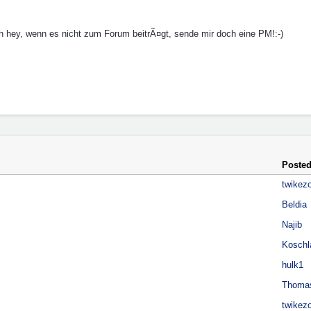
ch hey, wenn es nicht zum Forum beitrÃ¤gt, sende mir doch eine PM!:-)
Posted
twikez
Beldia
Najib
Koschl
hulk1
Thomas
twikez