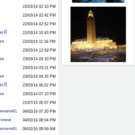
22/03/14
02:10 PM
22/03/14
02:42 PM
22/03/14
02:52 PM
nH
22/03/14
10:43 PM
ora
22/03/14
11:16 PM
23/03/14
12:59 PM
ora
23/03/14
03:10 PM
23/03/14
03:21 PM
ora
23/03/14
04:35 PM
nH
23/03/14
06:02 PM
ora
23/03/14
07:10 PM
21/07/15
05:07 PM
ername61
04/02/16
07:20 PM
ineral
04/02/16
08:04 PM
ername61
05/02/16
09:59 AM