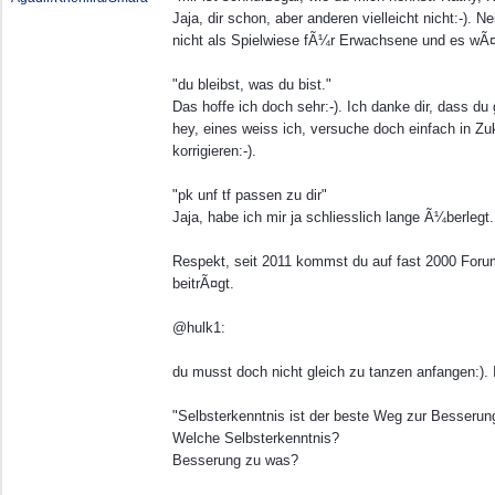
Jaja, dir schon, aber anderen vielleicht nicht:-). 
nicht als Spielwiese fÃ¼r Erwachsene und es wÃ¤
"du bleibst, was du bist."
Das hoffe ich doch sehr:-). Ich danke dir, dass du
hey, eines weiss ich, versuche doch einfach in Zu
korrigieren:-).
"pk unf tf passen zu dir"
Jaja, habe ich mir ja schliesslich lange Ã¼berlegt.
Respekt, seit 2011 kommst du auf fast 2000 Foru
beitrÃ¤gt.
@hulk1:
du musst doch nicht gleich zu tanzen anfangen:). 
"Selbsterkenntnis ist der beste Weg zur Besserun
Welche Selbsterkenntnis?
Besserung zu was?