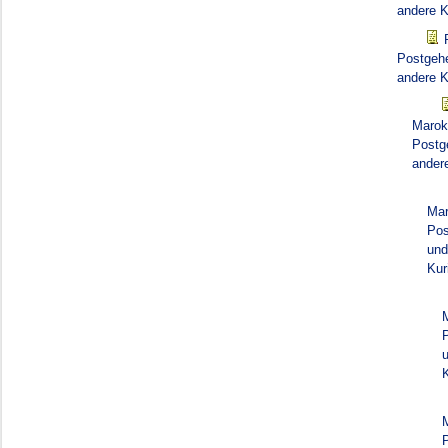
andere K
Postgehe
andere K
Marok
Postg
ander
Mar
Pos
und
Kur
K