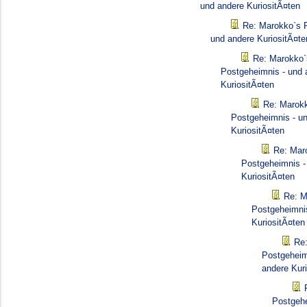
und andere KuriositÃ¤ten
Re: Marokko`s 
und andere KuriositÃ¤te
Re: Marokko`
Postgeheimnis - und 
KuriositÃ¤ten
Re: Marok
Postgeheimnis - u
KuriositÃ¤ten
Re: Mar
Postgeheimnis -
KuriositÃ¤ten
Re: M
Postgeheimnis
KuriositÃ¤ten
Re
Postgeheim
andere Kur
Postgehe