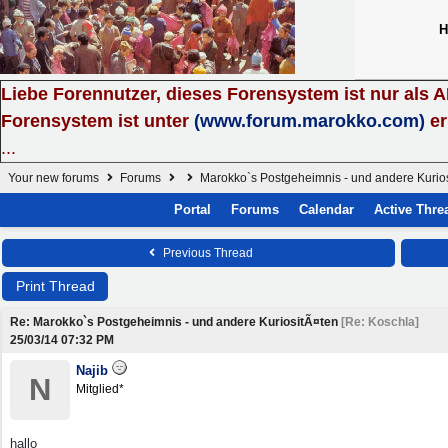
H
Liebe Forennutzer, dieses Forensystem ist nur als 
Forensystem ist unter
(www.forum.marokko.com)
er
...
Your new forums
Forums
Marokko`s Postgeheimnis - und andere Kurio
Portal
Forums
Calendar
Active Thre
Previous Thread
Print Thread
Re: Marokko`s Postgeheimnis - und andere KuriositÃ¤ten
[
Re: Koschla
]
25/03/14
07:32 PM
Najib
N
Mitglied*
hallo