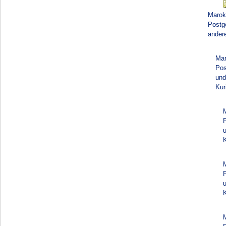
Marok
Postg
ander
Mar
Pos
und
Kur
K
K