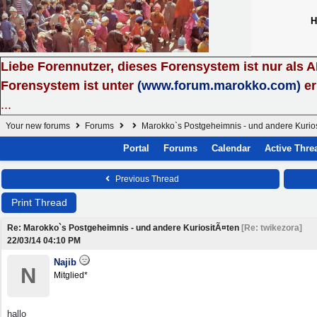
H
Liebe Forennutzer, dieses Forensystem ist nur als 
Forensystem ist unter
(www.forum.marokko.com)
er
...
Your new forums
Forums
Marokko`s Postgeheimnis - und andere Kurio
Portal
Forums
Calendar
Active Thre
Previous Thread
Print Thread
Re: Marokko`s Postgeheimnis - und andere KuriositÃ¤ten
[
Re: twikezora
]
22/03/14
04:10 PM
Najib
N
Mitglied*
hallo