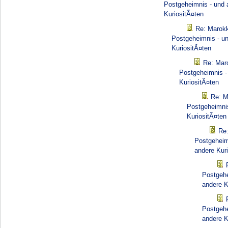
Postgeheimnis - und 
KuriositÃ¤ten
Re: Marok
Postgeheimnis - u
KuriositÃ¤ten
Re: Mar
Postgeheimnis -
KuriositÃ¤ten
Re: M
Postgeheimnis
KuriositÃ¤ten
Re
Postgeheim
andere Kur
Postgehe
andere K
Postgehe
andere K