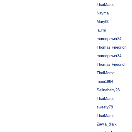
ThaiMaroc
Nayma
Mary90
laumi
marocpower34
Thomas Friedrich
marocpower34
Thomas Friedrich
ThaiMaroc
moni1984
Selinababy28
ThaiMaroc
sweety78
ThaiMaroc
Zawja_dialk