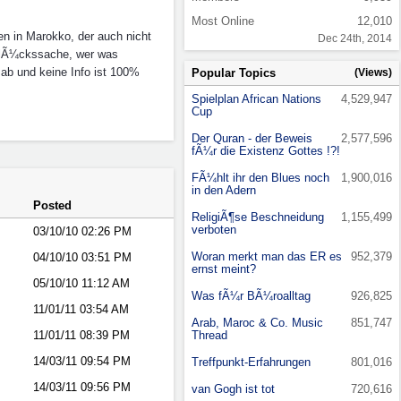
Most Online
12,010
nen in Marokko, der auch nicht
Dec 24th, 2014
e GlÃ¼ckssache, wer was
 ab und keine Info ist 100%
Popular Topics
(Views)
Spielplan African Nations
4,529,947
Cup
Der Quran - der Beweis
2,577,596
fÃ¼r die Existenz Gottes !?!
FÃ¼hlt ihr den Blues noch
1,900,016
in den Adern
Posted
ReligiÃ¶se Beschneidung
1,155,499
verboten
03/10/10
02:26 PM
Woran merkt man das ER es
952,379
04/10/10
03:51 PM
ernst meint?
05/10/10
11:12 AM
Was fÃ¼r BÃ¼roalltag
926,825
11/01/11
03:54 AM
Arab, Maroc & Co. Music
851,747
11/01/11
08:39 PM
Thread
14/03/11
09:54 PM
Treffpunkt-Erfahrungen
801,016
14/03/11
09:56 PM
van Gogh ist tot
720,616