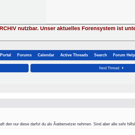
ARCHIV nutzbar. Unser aktuelles Forensystem ist unt
Portal
Forums
Calendar
Active Threads
Search
Forum Help
Next Thread
ft den nur diese darfst du als Ãœbersetzer nehmen. Sind aber alle sehr hilfsb