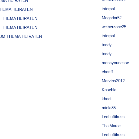
EMA HEIRATEN
interpal
THEMA HEIRATEN
Mogador52
M THEMA HEIRATEN
weiberzone25
M THEMA HEIRATEN
interpal
ZUM THEMA HEIRATEN
toddy
toddy
monayounesse
chariff
Marvins2012
Koschla
khadi
miela85
LeaLuftikuss
ThaiMaroc
LeaLuftikuss