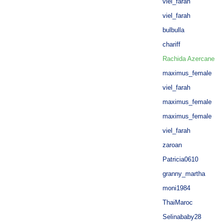
viel_farah
viel_farah
bulbulla
chariff
Rachida Azercane
maximus_female
viel_farah
maximus_female
maximus_female
viel_farah
zaroan
Patricia0610
granny_martha
moni1984
ThaiMaroc
Selinababy28