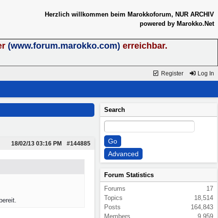
Herzlich willkommen beim Marokkoforum, NUR ARCHIV
powered by Marokko.Net
er
(www.forum.marokko.com)
erreichbar.
Register
Log In
Search
18/02/13
03:16 PM
#144885
Forum Statistics
Forums
17
Topics
18,514
ereit.
Posts
164,843
Members
9,959