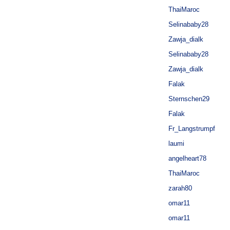
ThaiMaroc
Selinababy28
Zawja_dialk
Selinababy28
Zawja_dialk
Falak
Sternschen29
Falak
Fr_Langstrumpf
laumi
angelheart78
ThaiMaroc
zarah80
omar11
omar11