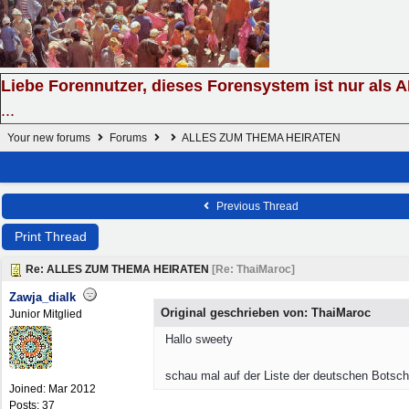
Liebe Forennutzer, dieses Forensystem ist nur als 
...
Your new forums
Forums
ALLES ZUM THEMA HEIRATEN
Previous Thread
Print Thread
Re: ALLES ZUM THEMA HEIRATEN
[
Re: ThaiMaroc
]
Zawja_dialk
Original geschrieben von: ThaiMaroc
Junior Mitglied
Hallo sweety
schau mal auf der Liste der deutschen Botscha
Joined:
Mar 2012
Posts: 37