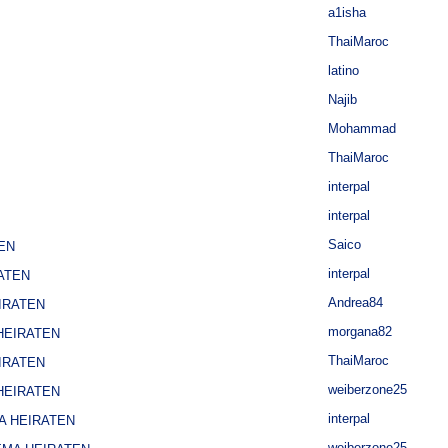
a1isha
ThaiMaroc
latino
Najib
Mohammad
ThaiMaroc
interpal
interpal
Saico
EN
interpal
ATEN
Andrea84
IRATEN
morgana82
HEIRATEN
ThaiMaroc
IRATEN
weiberzone25
HEIRATEN
interpal
A HEIRATEN
weiberzone25