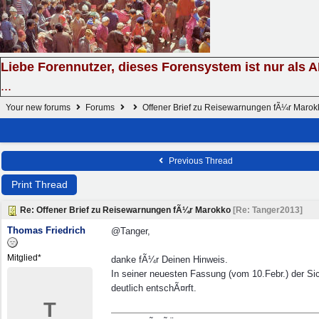
Liebe Forennutzer, dieses Forensystem ist nur als 
...
Your new forums
Forums
Offener Brief zu Reisewarnungen fÃ¼r Marok
Previous Thread
Print Thread
Re: Offener Brief zu Reisewarnungen fÃ¼r Marokko
[
Re: Tanger2013
]
Thomas Friedrich
@Tanger,
Mitglied*
danke fÃ¼r Deinen Hinweis.
In seiner neuesten Fassung (vom 10.Febr.) der Sic
deutlich entschÃ¤rft.
T