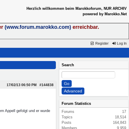
Herzlich willkommen beim Marokkoforum, NUR ARCHIV
powered by Marokko.Net
er
(www.forum.marokko.com)
erreichbar.
Register
Log In
Search
17/02/13
06:50 PM
#144838
Forum Statistics
em Appell gefolgt und er wurde
Forums
17
Topics
18,514
Posts
164,843
Members
9,959