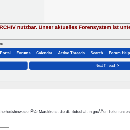
ARCHIV nutzbar. Unser aktuelles Forensystem ist unt
ko
Portal
Forums
Calendar
Active Threads
Search
Forum Help
Next Thread
herheitshinweise fÃ¼r Marokko ist die dt. Botschaft in groÃŸen Teilen unser