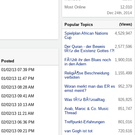
Most Online
12,010
Dec 24th, 2014
Popular Topics
(Views)
Spielplan African Nations
4,529,947
Cup
Der Quran - der Beweis
2,577,596
fÃ¼r die Existenz Gottes !?!
FÃ¼hlt ihr den Blues noch
1,900,016
Posted
in den Adern
01/02/13
07:39 PM
ReligiÃ¶se Beschneidung
1,155,499
verboten
01/02/13
11:47 PM
Woran merkt man das ER es
952,379
02/02/13
08:28 AM
ernst meint?
02/02/13
09:41 AM
Was fÃ¼r BÃ¼roalltag
926,825
02/02/13
10:13 AM
Arab, Maroc & Co. Music
851,747
Thread
02/02/13
11:21 AM
Treffpunkt-Erfahrungen
801,016
02/02/13
06:36 PM
02/02/13
09:21 PM
van Gogh ist tot
720,616