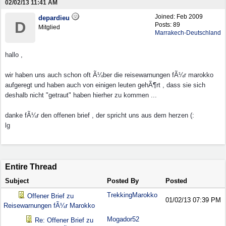
02/02/13
11:41 AM
Joined:
Feb 2009
depardieu
D
Posts: 89
Mitglied
Marrakech-Deutschland
hallo ,
wir haben uns auch schon oft Ã¼ber die reisewarnungen fÃ¼r marokko
aufgeregt und haben auch von einigen leuten gehÃ¶rt , dass sie sich
deshalb nicht "getraut" haben hierher zu kommen ...
danke fÃ¼r den offenen brief , der spricht uns aus dem herzen (:
lg
Entire Thread
Subject
Posted By
Posted
TrekkingMarokko
Offener Brief zu
01/02/13
07:39 PM
Reisewarnungen fÃ¼r Marokko
Mogador52
Re: Offener Brief zu