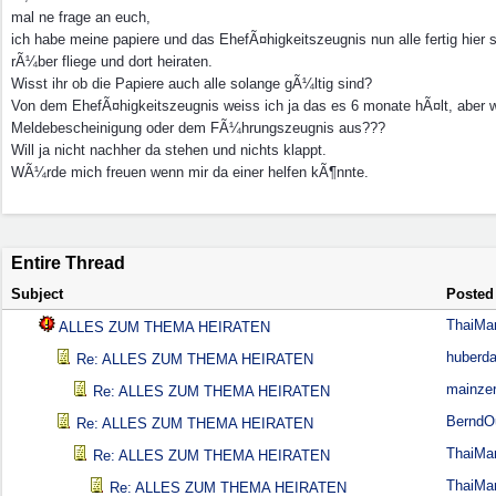
mal ne frage an euch,
ich habe meine papiere und das EhefÃ¤higkeitszeugnis nun alle fertig hier se
rÃ¼ber fliege und dort heiraten.
Wisst ihr ob die Papiere auch alle solange gÃ¼ltig sind?
Von dem EhefÃ¤higkeitszeugnis weiss ich ja das es 6 monate hÃ¤lt, aber wi
Meldebescheinigung oder dem FÃ¼hrungszeugnis aus???
Will ja nicht nachher da stehen und nichts klappt.
WÃ¼rde mich freuen wenn mir da einer helfen kÃ¶nnte.
Entire Thread
Subject
Posted
ThaiMa
ALLES ZUM THEMA HEIRATEN
huberda
Re: ALLES ZUM THEMA HEIRATEN
mainze
Re: ALLES ZUM THEMA HEIRATEN
Bernd
Re: ALLES ZUM THEMA HEIRATEN
ThaiMa
Re: ALLES ZUM THEMA HEIRATEN
ThaiMa
Re: ALLES ZUM THEMA HEIRATEN