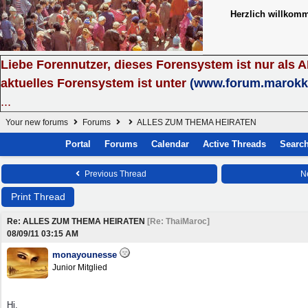
Herzlich willkom
Liebe Forennutzer, dieses Forensystem ist nur als 
aktuelles Forensystem ist unter
(www.forum.marokk
...
Your new forums
Forums
ALLES ZUM THEMA HEIRATEN
Portal
Forums
Calendar
Active Threads
Searc
Previous Thread
N
Print Thread
Re: ALLES ZUM THEMA HEIRATEN
[
Re: ThaiMaroc
]
08/09/11
03:15 AM
monayounesse
Junior Mitglied
Hi,