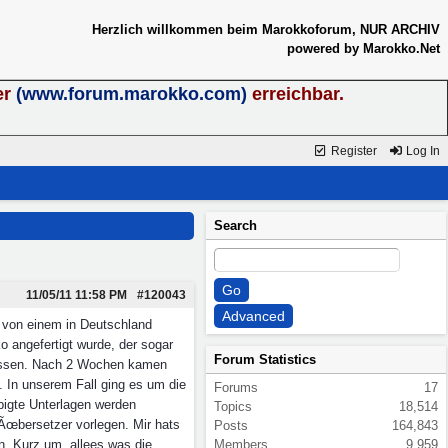
Herzlich willkommen beim Marokkoforum, NUR ARCHIV
powered by Marokko.Net
er
(www.forum.marokko.com)
erreichbar.
Register
Log In
Search
11/05/11
11:58 PM
#120043
g von einem in Deutschland
 angefertigt wurde, der sogar
Forum Statistics
 lassen. Nach 2 Wochen kamen
In unserem Fall ging es um die
Forums
17
bigte Unterlagen werden
Topics
18,514
 Ãœbersetzer vorlegen. Mir hats
Posts
164,843
n. Kurz um, allees was die
Members
9,959