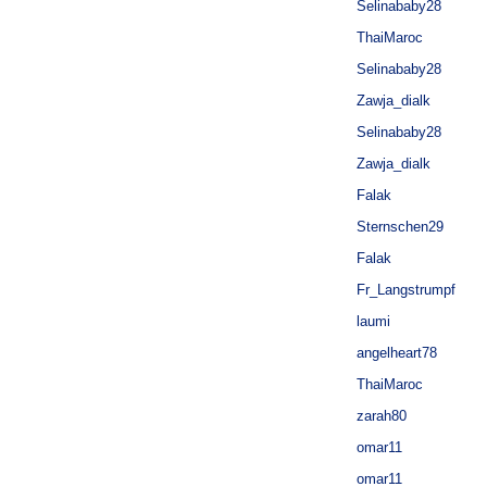
Selinababy28
ThaiMaroc
Selinababy28
Zawja_dialk
Selinababy28
Zawja_dialk
Falak
Sternschen29
Falak
Fr_Langstrumpf
laumi
angelheart78
ThaiMaroc
zarah80
omar11
omar11