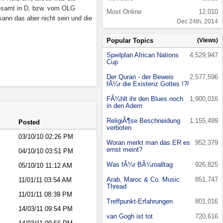
desamt in D, bzw. vom OLG
Most Online
12,010
ann das aber nicht sein und die
Dec 24th, 2014
Popular Topics
(Views)
Spielplan African Nations
4,529,947
Cup
Der Quran - der Beweis
2,577,596
fÃ¼r die Existenz Gottes !?!
FÃ¼hlt ihr den Blues noch
1,900,016
in den Adern
ReligiÃ¶se Beschneidung
1,155,499
Posted
verboten
03/10/10
02:26 PM
Woran merkt man das ER es
952,379
ernst meint?
04/10/10
03:51 PM
Was fÃ¼r BÃ¼roalltag
926,825
05/10/10
11:12 AM
Arab, Maroc & Co. Music
851,747
11/01/11
03:54 AM
Thread
11/01/11
08:39 PM
Treffpunkt-Erfahrungen
801,016
14/03/11
09:54 PM
van Gogh ist tot
720,616