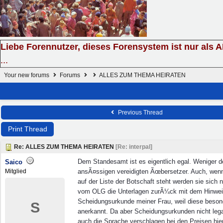
Liebe Forennutzer, dieses Forensystem ist nur als 
...
Your new forums
Forums
ALLES ZUM THEMA HEIRATEN
Previous Thread
Print Thread
Re: ALLES ZUM THEMA HEIRATEN
[
Re: interpal
]
Dem Standesamt ist es eigentlich egal. Weniger d
Saico
Mitglied
ansÃ¤ssigen vereidigten Ãœbersetzer. Auch, wenn
auf der Liste der Botschaft steht werden sie sic
vom OLG die Unterlagen zurÃ¼ck mit dem Hinwei
Scheidungsurkunde meiner Frau, weil diese besond
S
anerkannt. Da aber Scheidungsurkunden nicht lega
auch die Sprache verschlagen bei den Preisen hier