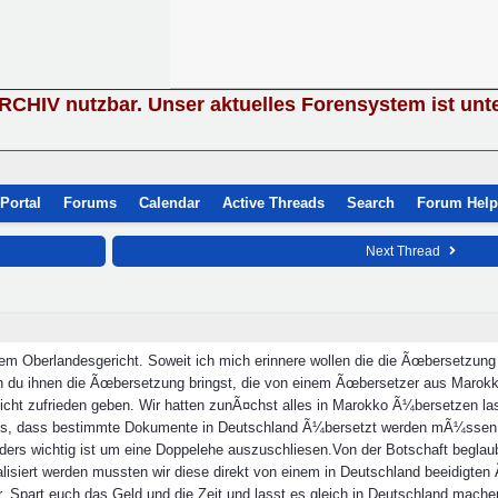
ARCHIV nutzbar. Unser aktuelles Forensystem ist unt
Portal
Forums
Calendar
Active Threads
Search
Forum Help
Next Thread
em Oberlandesgericht. Soweit ich mich erinnere wollen die die Ãœbersetzun
 du ihnen die Ãœbersetzung bringst, die von einem Ãœbersetzer aus Marokko
h nicht zufrieden geben. Wir hatten zunÃ¤chst alles in Marokko Ã¼bersetzen
s, dass bestimmte Dokumente in Deutschland Ã¼bersetzt werden mÃ¼ssen. 
ers wichtig ist um eine Doppelehe auszuschliesen.Von der Botschaft beglau
lisiert werden mussten wir diese direkt von einem in Deutschland beeidigten
. Spart euch das Geld und die Zeit und lasst es gleich in Deutschland mache