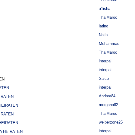
a1isha
ThaiMaroc
latino
Najib
Mohammad
ThaiMaroc
interpal
interpal
Saico
EN
interpal
ATEN
Andrea84
IRATEN
morgana82
HEIRATEN
ThaiMaroc
IRATEN
weiberzone25
HEIRATEN
interpal
A HEIRATEN