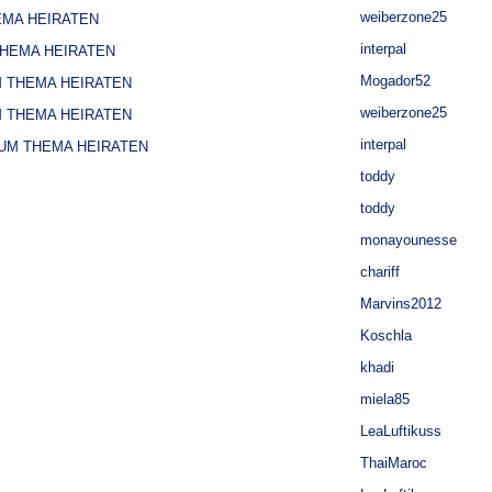
weiberzone25
EMA HEIRATEN
interpal
THEMA HEIRATEN
Mogador52
M THEMA HEIRATEN
weiberzone25
M THEMA HEIRATEN
interpal
ZUM THEMA HEIRATEN
toddy
toddy
monayounesse
chariff
Marvins2012
Koschla
khadi
miela85
LeaLuftikuss
ThaiMaroc