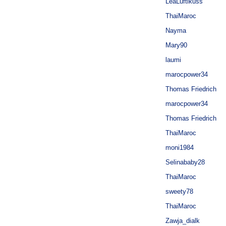
LeaLuftikuss
ThaiMaroc
Nayma
Mary90
laumi
marocpower34
Thomas Friedrich
marocpower34
Thomas Friedrich
ThaiMaroc
moni1984
Selinababy28
ThaiMaroc
sweety78
ThaiMaroc
Zawja_dialk