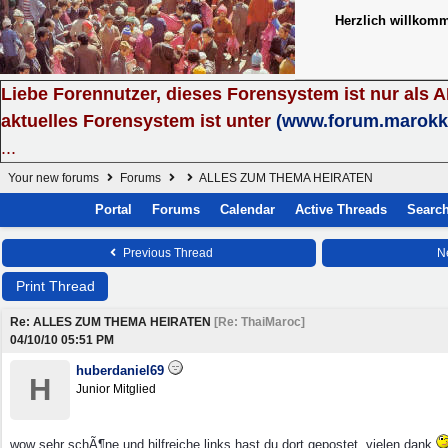
Herzlich willkom
Liebe Forennutzer, dieses Forensystem ist nur als 
aktuelles Forensystem ist unter
(www.forum.marokk
...
Your new forums
Forums
ALLES ZUM THEMA HEIRATEN
Portal
Forums
Calendar
Active Threads
Searc
Previous Thread
N
Print Thread
Re: ALLES ZUM THEMA HEIRATEN
[
Re: ThaiMaroc
]
04/10/10
05:51 PM
huberdaniel69
H
Junior Mitglied
wow sehr schÃ¶ne und hilfreiche links hast du dort gepostet, vielen dank