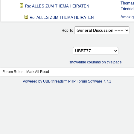
Thoma
Re: ALLES ZUM THEMA HEIRATEN
Friedric
Amazig
Re: ALLES ZUM THEMA HEIRATEN
Hop To
show/hide columns on this page
Forum Rules
·
Mark All Read
Powered by UBB.threads™ PHP Forum Software 7.7.1