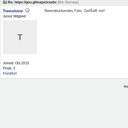
Re: https://goo.gl/maps/xxwhc
[
Re: Deroua
]
Beeindruckendes Foto. GefÃ¤llt mir!
Tremolinne
Junior Mitglied
T
Joined:
Oct 2015
Posts: 3
Frankfurt
Ho