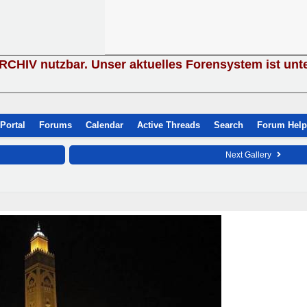
ARCHIV nutzbar. Unser aktuelles Forensystem ist unt
Portal
Forums
Calendar
Active Threads
Search
Forum Help
Next Gallery