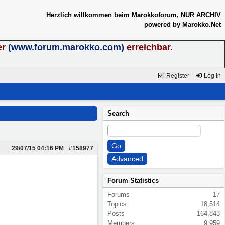
Herzlich willkommen beim Marokkoforum, NUR ARCHIV
powered by Marokko.Net
er
(www.forum.marokko.com)
erreichbar.
Register
Log In
Search
29/07/15
04:16 PM
#158977
Forum Statistics
Forums
17
Topics
18,514
Posts
164,843
Members
9,959