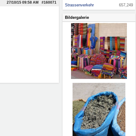
27/10/15
09:58 AM
#160071
Strassenverkehr
657,249
Bildergalerie