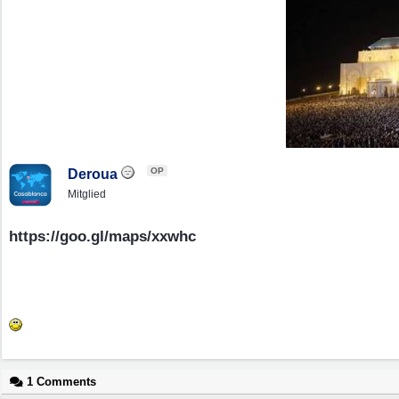
OP
Deroua
Mitglied
https://goo.gl/maps/xxwhc
1 Comments