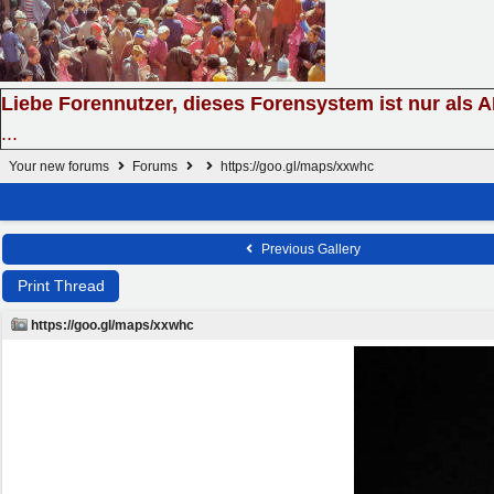
Liebe Forennutzer, dieses Forensystem ist nur als 
...
Your new forums
Forums
https://goo.gl/maps/xxwhc
Previous Gallery
Print Thread
https://goo.gl/maps/xxwhc