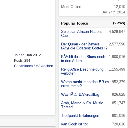
Most Online
12,010
Dec 24th, 2014
Popular Topics
(Views)
Spielplan African Nations
4,529,947
Cup
Der Quran - der Beweis
2,577,596
fÃ¼r die Existenz Gottes !?!
Joined:
Jan 2012
FÃ¼hlt ihr den Blues noch
1,900,016
Posts: 294
in den Adern
Casablanca / MÃ¼nchen
ReligiÃ¶se Beschneidung
1,155,499
verboten
Woran merkt man das ER es
952,379
ernst meint?
Was fÃ¼r BÃ¼roalltag
926,825
Arab, Maroc & Co. Music
851,747
Thread
Treffpunkt-Erfahrungen
801,016
van Gogh ist tot
720,616