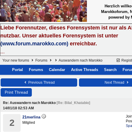
Herzlich will
Marokkoforum, 
powered by 
Liebe Forennutzer, dieses Forensystem ist nur als
nutzbar. Unser aktuelles Forensystem ist unter
(www.forum.marokko.com)
erreichbar.
...
Your new forums
Forums
Auswandern nach Marokko
Regist
Portal
Forums
Calendar
Active Threads
Search
Foru
Previous Thread
Next Thread
Print Thread
Re: Auswandern nach Marokko
[
Re: Bilal_Khatabio
]
14/01/18
02:53 AM
Joi
21merlina
2
Pos
Mitglied
Spa