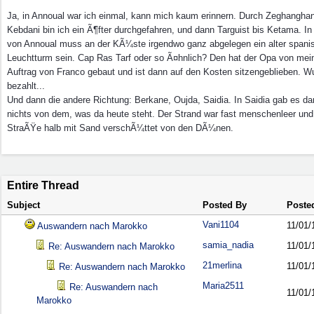
Ja, in Annoual war ich einmal, kann mich kaum erinnern. Durch Zeghangha
Kebdani bin ich ein Ã¶fter durchgefahren, und dann Targuist bis Ketama. I
von Annoual muss an der KÃ¼ste irgendwo ganz abgelegen ein alter spani
Leuchtturm sein. Cap Ras Tarf oder so Ã¤hnlich? Den hat der Opa von me
Auftrag von Franco gebaut und ist dann auf den Kosten sitzengeblieben. W
bezahlt...
Und dann die andere Richtung: Berkane, Oujda, Saidia. In Saidia gab es d
nichts von dem, was da heute steht. Der Strand war fast menschenleer und
StraÃŸe halb mit Sand verschÃ¼ttet von den DÃ¼nen.
Entire Thread
Subject
Posted By
Poste
Vani1104
11/01/
Auswandern nach Marokko
samia_nadia
11/01/
Re: Auswandern nach Marokko
21merlina
11/01/
Re: Auswandern nach Marokko
Maria2511
Re: Auswandern nach
11/01/
Marokko