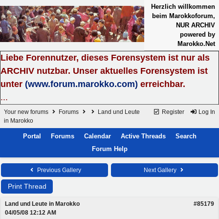
Herzlich willkommen
beim Marokkoforum,
NUR ARCHIV
powered by
Marokko.Net
Liebe Forennutzer, dieses Forensystem ist nur als
ARCHIV nutzbar. Unser aktuelles Forensystem ist
unter
(www.forum.marokko.com)
erreichbar.
...
Your new forums
Forums
Land und Leute
Register
Log In
in Marokko
Portal
Forums
Calendar
Active Threads
Search
Forum Help
Previous Gallery
Next Gallery
Print Thread
Land und Leute in Marokko
#85179
04/05/08
12:12 AM