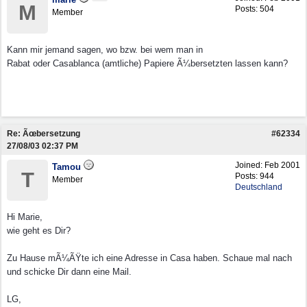
M
Posts: 504
Member
Kann mir jemand sagen, wo bzw. bei wem man in
Rabat oder Casablanca (amtliche) Papiere Ã¼bersetzten lassen kann?
Re: Ãœbersetzung
#62334
27/08/03
02:37 PM
Joined:
Feb 2001
Tamou
T
Posts: 944
Member
Deutschland
Hi Marie,
wie geht es Dir?
Zu Hause mÃ¼ÃŸte ich eine Adresse in Casa haben. Schaue mal nach
und schicke Dir dann eine Mail.
LG,