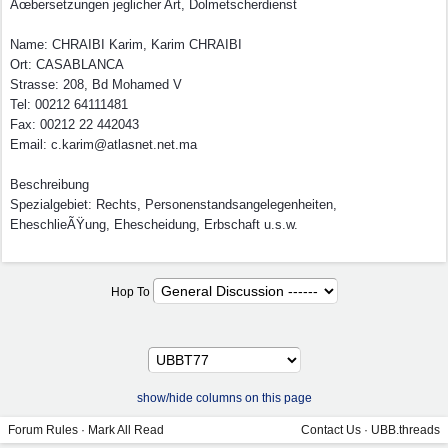
Ãœbersetzungen jeglicher Art, Dolmetscherdienst
Name: CHRAIBI Karim, Karim CHRAIBI
Ort: CASABLANCA
Strasse: 208, Bd Mohamed V
Tel: 00212 64111481
Fax: 00212 22 442043
Email: c.karim@atlasnet.net.ma
Beschreibung
Spezialgebiet: Rechts, Personenstandsangelegenheiten,
EheschlieÃŸung, Ehescheidung, Erbschaft u.s.w.
Hop To
show/hide columns on this page
Forum Rules
·
Mark All Read
Contact Us
·
UBB.threads