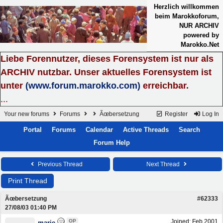
Herzlich willkommen
beim Marokkoforum,
NUR ARCHIV
powered by
Marokko.Net
Liebe Forennutzer, dieses Forensystem ist nur als
ARCHIV nutzbar. Unser aktuelles Forensystem ist
unter
(www.forum.marokko.com)
erreichbar.
...
Your new forums
Forums
Ãœbersetzung
Register
Log In
Portal
Forums
Calendar
Active Threads
Search
Forum Help
Previous Thread
Next Thread
Print Thread
Ãœbersetzung
#62333
27/08/03
01:40 PM
OP
Joined:
Feb 2001
marie