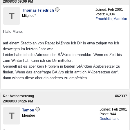
28/08/03
09:09 PM
Joined:
Feb 2001
Thomas Friedrich
T
Posts: 4,034
Mitglied*
Errachidia, Marokko
Hallo Marie,
auf einem Stadtplan von Rabat kÃ¶nnte ich Dir in etwa zeigen wo ich
deswegen im letzten Jahr war.
Leider habe ich die Adresse des BÃ¼ros in marokko. Wenn es Zeit bis
zum Winter hat, kann ich sie Dir mitteilen.
Generell ist es aber kein Problem in beiden StÃ¤dten Ãœbersetzer zu
finden. Wenn das angefragte BÃ¼ro nicht amtlich Ã¼bersetzen darf,
dann wissen diese aber ein anderes zu empfehlen.
Re: Ãœbersetzung
#62337
29/08/03
04:26 PM
Joined:
Feb 2001
Tamou
T
Posts: 944
Member
Deutschland