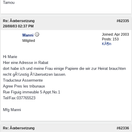
Tamou
Re: Ãœbersetzung
#62335
28/08/03
02:37 PM
Joined:
Apr 2003
Manni
Posts: 153
Mitglied
KÃ¶ln
Hi Marie
Hier eine Adresse in Rabat
dort habe ich und meine Frau einige Papiere die wir zur Heirat brauchten
recht gÃ¼nstig Ã¼bersetzen lassen.
Traducteur Assermente
Agree Pres les tribunaux
Rue Figuig immeuble 5 Appt.No.1
Tel/Fax:037765523
Mfg Manni
Re: Ãœbersetzung
#62336