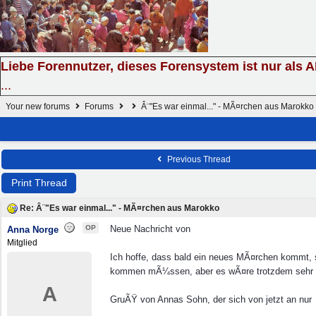
Liebe Forennutzer, dieses Forensystem ist nur als 
...
Your new forums
Forums
Â¨"Es war einmal..." - MÃ¤rchen aus Marokko
Previous Thread
Print Thread
Re: Â¨"Es war einmal..." - MÃ¤rchen aus Marokko
OP
Neue Nachricht von
Anna Norge
Mitglied
Ich hoffe, dass bald ein neues MÃ¤rchen kommt,
kommen mÃ¼ssen, aber es wÃ¤re trotzdem sehr n
A
GruÃŸ von Annas Sohn, der sich von jetzt an nur