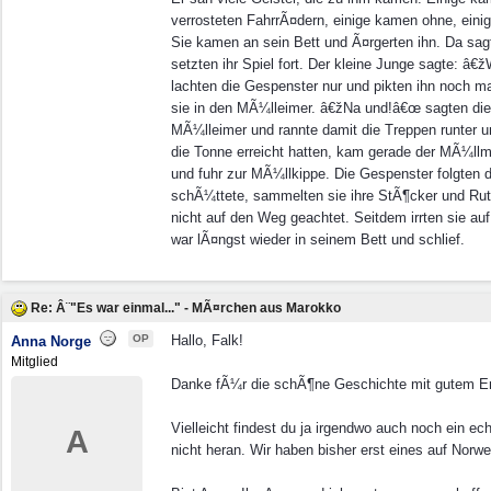
verrosteten FahrrÃ¤dern, einige kamen ohne, eini
Sie kamen an sein Bett und Ã¤rgerten ihn. Da sag
setzten ihr Spiel fort. Der kleine Junge sagte: 
lachten die Gespenster nur und pikten ihn noch 
sie in den MÃ¼lleimer. â€žNa und!â€œ sagten die
MÃ¼lleimer und rannte damit die Treppen runter u
die Tonne erreicht hatten, kam gerade der MÃ¼llma
und fuhr zur MÃ¼llkippe. Die Gespenster folgten
schÃ¼ttete, sammelten sie ihre StÃ¶cker und Rut
nicht auf den Weg geachtet. Seitdem irrten sie 
war lÃ¤ngst wieder in seinem Bett und schlief.
Re: Â¨"Es war einmal..." - MÃ¤rchen aus Marokko
OP
Hallo, Falk!
Anna Norge
Mitglied
Danke fÃ¼r die schÃ¶ne Geschichte mit gutem Ende
Vielleicht findest du ja irgendwo auch noch ei
A
nicht heran. Wir haben bisher erst eines auf Nor