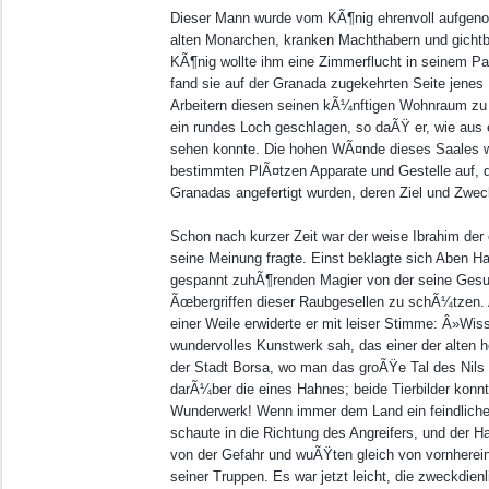
Dieser Mann wurde vom KÃ¶nig ehrenvoll aufgenom
alten Monarchen, kranken Machthabern und gicht
KÃ¶nig wollte ihm eine Zimmerflucht in seinem Pa
fand sie auf der Granada zugekehrten Seite jenes 
Arbeitern diesen seinen kÃ¼nftigen Wohnraum zu e
ein rundes Loch geschlagen, so daÃŸ er, wie aus
sehen konnte. Die hohen WÃ¤nde dieses Saales wa
bestimmten PlÃ¤tzen Apparate und Gestelle auf,
Granadas angefertigt wurden, deren Ziel und Zweck
Schon nach kurzer Zeit war der weise Ibrahim der
seine Meinung fragte. Einst beklagte sich Aben H
gespannt zuhÃ¶renden Magier von der seine Ges
Ãœbergriffen dieser Raubgesellen zu schÃ¼tzen. 
einer Weile erwiderte er mit leiser Stimme: Â»Wi
wundervolles Kunstwerk sah, das einer der alten h
der Stadt Borsa, wo man das groÃŸe Tal des Nils
darÃ¼ber die eines Hahnes; beide Tierbilder kon
Wunderwerk! Wenn immer dem Land ein feindlicher
schaute in die Richtung des Angreifers, und der 
von der Gefahr und wuÃŸten gleich von vornherein
seiner Truppen. Es war jetzt leicht, die zweckdi