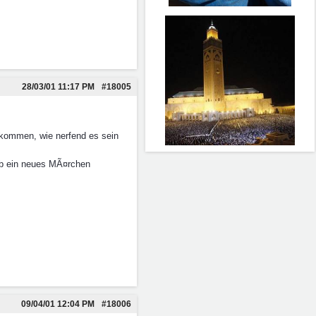
28/03/01
11:17 PM
#18005
ekommen, wie nerfend es sein
ob ein neues MÃ¤rchen
09/04/01
12:04 PM
#18006