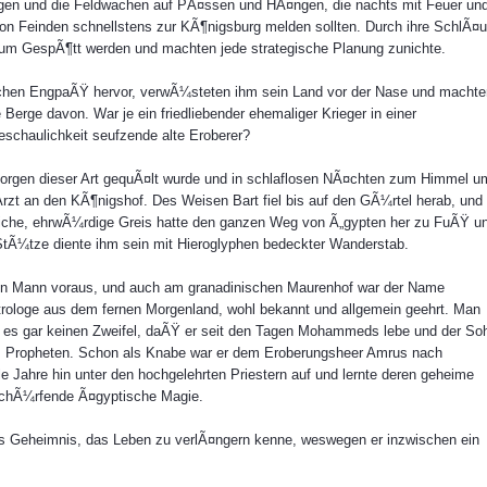
en und die Feldwachen auf PÃ¤ssen und HÃ¤ngen, die nachts mit Feuer un
n Feinden schnellstens zur KÃ¶nigsburg melden sollten. Durch ihre SchlÃ¤
um GespÃ¶tt werden und machten jede strategische Planung zunichte.
ichen EngpaÃŸ hervor, verwÃ¼steten ihm sein Land vor der Nase und machte
Berge davon. War je ein friedliebender ehemaliger Krieger in einer
schaulichkeit seufzende alte Eroberer?
rgen dieser Art gequÃ¤lt wurde und in schlaflosen NÃ¤chten zum Himmel u
r Arzt an den KÃ¶nigshof. Des Weisen Bart fiel bis auf den GÃ¼rtel herab, und
hliche, ehrwÃ¼rdige Greis hatte den ganzen Weg von Ã„gypten her zu FuÃŸ u
 StÃ¼tze diente ihm sein mit Hieroglyphen bedeckter Wanderstab.
en Mann voraus, und auch am granadinischen Maurenhof war der Name
rologe aus dem fernen Morgenland, wohl bekannt und allgemein geehrt. Man
 es gar keinen Zweifel, daÃŸ er seit den Tagen Mohammeds lebe und der So
es Propheten. Schon als Knabe war er dem Eroberungsheer Amrus nach
iele Jahre hin unter den hochgelehrten Priestern auf und lernte deren geheime
fschÃ¼rfende Ã¤gyptische Magie.
s Geheimnis, das Leben zu verlÃ¤ngern kenne, weswegen er inzwischen ein
.