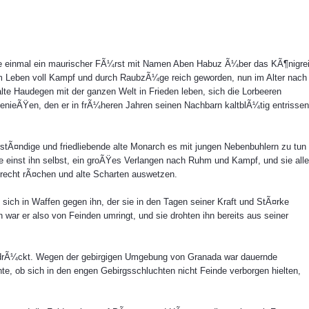
schte einmal ein maurischer FÃ¼rst mit Namen Aben Habuz Ã¼ber das KÃ¶nigre
nem Leben voll Kampf und durch RaubzÃ¼ge reich geworden, nun im Alter nach
lte Haudegen mit der ganzen Welt in Frieden leben, sich die Lorbeeren
nieÃŸen, den er in frÃ¼heren Jahren seinen Nachbarn kaltblÃ¼tig entrissen
tÃ¤ndige und friedliebende alte Monarch es mit jungen Nebenbuhlern zu tun
 einst ihn selbst, ein groÃŸes Verlangen nach Ruhm und Kampf, und sie alle
recht rÃ¤chen und alte Scharten auswetzen.
sich in Waffen gegen ihn, der sie in den Tagen seiner Kraft und StÃ¤rke
 war er also von Feinden umringt, und sie drohten ihn bereits aus seiner
edrÃ¼ckt. Wegen der gebirgigen Umgebung von Granada war dauernde
te, ob sich in den engen Gebirgsschluchten nicht Feinde verborgen hielten,