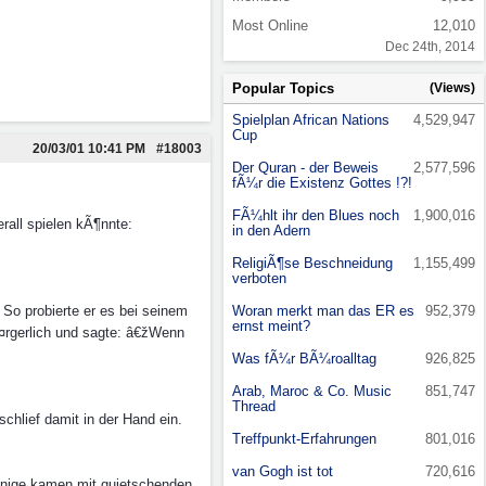
Most Online
12,010
Dec 24th, 2014
Popular Topics
(Views)
Spielplan African Nations
4,529,947
Cup
20/03/01
10:41 PM
#18003
Der Quran - der Beweis
2,577,596
fÃ¼r die Existenz Gottes !?!
FÃ¼hlt ihr den Blues noch
1,900,016
rall spielen kÃ¶nnte:
in den Adern
ReligiÃ¶se Beschneidung
1,155,499
verboten
 So probierte er es bei seinem
Woran merkt man das ER es
952,379
ernst meint?
Ã¤rgerlich und sagte: â€žWenn
Was fÃ¼r BÃ¼roalltag
926,825
Arab, Maroc & Co. Music
851,747
Thread
chlief damit in der Hand ein.
Treffpunkt-Erfahrungen
801,016
van Gogh ist tot
720,616
einige kamen mit quietschenden,