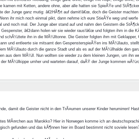
ge kamen mit Ketten, andere ohne, aber alle hatten sie SpieÃŸe und StÃ¶cker
te der Junge ganz mutig: â€žHÃ¶rt auf damit!â€œ, doch die Geister machten
â€žWenn ihr mich noch einmal pikt, dann nehme ich eure StieÃŸe weg und werf
mal und noch mal. Der Junge aber stand auf und nahm den Geistern die StÃ¶
 Gespenster, â€ždann holen wir sie wieder raus!â€œ und folgten ihm in die
nd schÃ¼ttete ihn in die MÃ¼lltonne. Die Geister folgten ihm mit Geklapper, 
nn und entleerte sie mitsamt den GespensterspieÃŸen ins MÃ¼llauto, stellte 
 dem MÃ¼llauto durch die ganze Stadt und als es auf der MÃ¼llhalde den ga
en aus dem MÃ¼ll. Nun wollten sie wieder zu dem kleinen Jungen, um ihn wei
auf der MÃ¼llkippe umher und warteten darauf, daÃŸ der Junge kommen wÃ¼rd
, damit die Geister nicht in den TrÃ¤umen unserer Kinder herumirren! Hast 
n echtes MÃ¤rchen aus Marokko? Hier in Norwegen komme ich an deutschspra
wegisch gefunden und das kÃ¶nnen hier im Board bestimmt nicht soviele lese