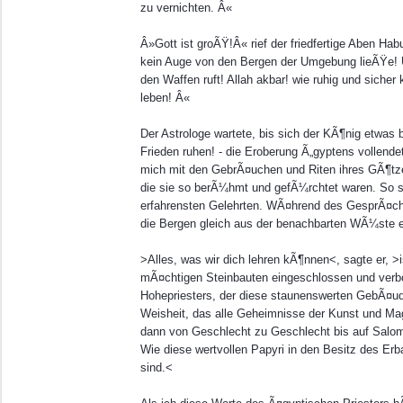
zu vernichten. Â«
Â»Gott ist groÃŸ!Â« rief der friedfertige Aben H
kein Auge von den Bergen der Umgebung lieÃŸe! 
den Waffen ruft! Allah akbar! wie ruhig und sic
leben! Â«
Der Astrologe wartete, bis sich der KÃ¶nig etwas 
Frieden ruhen! - die Eroberung Ã„gyptens vollendet
mich mit den GebrÃ¤uchen und Riten ihres GÃ¶tz
die sie so berÃ¼hmt und gefÃ¼rchtet waren. So sa
erfahrensten Gelehrten. WÃ¤hrend des GesprÃ¤ch
die Bergen gleich aus der benachbarten WÃ¼ste 
>Alles, was wir dich lehren kÃ¶nnen<, sagte er, >i
mÃ¤chtigen Steinbauten eingeschlossen und verb
Hohepriesters, der diese staunenswerten GebÃ¤ude 
Weisheit, das alle Geheimnisse der Kunst und M
dann von Geschlecht zu Geschlecht bis auf Salom
Wie diese wertvollen Papyri in den Besitz des Er
sind.<