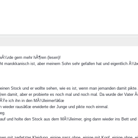
wÃ¼rde gern mehr hÃ¶ren (lesen)!
ht marokkanisch ist, aber meinem Sohn sehr gefallen hat und eigentlich Ã¼be
kleinen Stock und er wollte sehen, wie es ist, wenn man jemanden damit pikte.
¶ren damit, aber er probierte es noch mal und noch mal. Da wurde der Vater 
iÃŸe ich ihn in den MÃ¼lleimer!â€œ
 wieder rausâ€œ erwiderte der Junge und pikte noch einmal.
eg.
e auf und holte den Stock aus dem MÃ¼lleimer, ging dann wieder ins Bett und s
men mit zerfetzter Kleidung, einige ganz ohne, einige mit Kopf, einige ohne, 