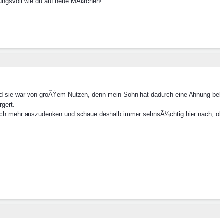
nungsvoll wie du auf neue MÃ¤rchen!
und sie war von groÃŸem Nutzen, denn mein Sohn hat dadurch eine Ahnung b
gert.
r noch mehr auszudenken und schaue deshalb immer sehnsÃ¼chtig hier nach, 