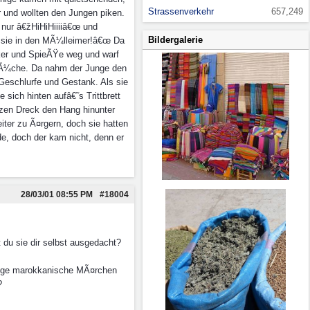
Strassenverkehr
657,249
 und wollten den Jungen piken.
 nur â€žHiHiHiiiiâ€œ und
Bildergalerie
e sie in den MÃ¼lleimer!â€œ Da
cker und SpieÃŸe weg und warf
 KÃ¼che. Da nahm der Junge den
Geschlurfe und Gestank. Als sie
sich hinten aufâ€˜s Trittbrett
nzen Dreck den Hang hinunter
ter zu Ã¤rgern, doch sie hatten
e, doch der kam nicht, denn er
28/03/01
08:55 PM
#18004
du sie dir selbst ausgedacht?
chige marokkanische MÃ¤rchen
n?