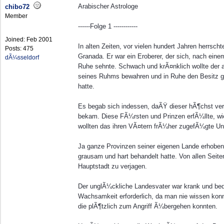
Arabischer Astrologe
chibo72
Member
------Folge 1 ------------
Joined:
Feb 2001
In alten Zeiten, vor vielen hundert Jahren herr
Posts: 475
Granada. Er war ein Eroberer, der sich, nach ei
dÃ¼sseldorf
Ruhe sehnte. Schwach und krÃ¤nklich wollte der a
seines Ruhms bewahren und in Ruhe den Besitz ge
hatte.
Es begab sich indessen, daÃŸ dieser hÃ¶chst vers
bekam. Diese FÃ¼rsten und Prinzen erfÃ¼llte, wie
wollten das ihren VÃ¤tern frÃ¼her zugefÃ¼gte Un
Ja ganze Provinzen seiner eigenen Lande erhoben 
grausam und hart behandelt hatte. Von allen Seiten
Hauptstadt zu verjagen.
Der unglÃ¼ckliche Landesvater war krank und b
Wachsamkeit erforderlich, da man nie wissen konn
die plÃ¶tzlich zum Angriff Ã¼bergehen konnten.