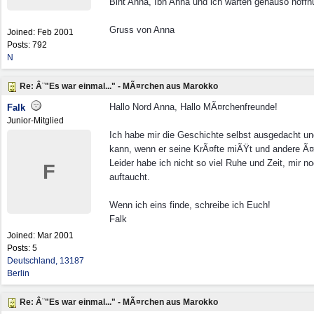
Bint Anna, Ibn Anna und ich warten genauso hoff
Gruss von Anna
Joined:
Feb 2001
Posts: 792
N
Re: Â¨"Es war einmal..." - MÃ¤rchen aus Marokko
Hallo Nord Anna, Hallo MÃ¤rchenfreunde!
Falk
Junior-Mitglied
Ich habe mir die Geschichte selbst ausgedacht 
kann, wenn er seine KrÃ¤fte miÃŸt und andere Ã¤r
Leider habe ich nicht so viel Ruhe und Zeit, mi
F
auftaucht.
Wenn ich eins finde, schreibe ich Euch!
Falk
Joined:
Mar 2001
Posts: 5
Deutschland, 13187
Berlin
Re: Â¨"Es war einmal..." - MÃ¤rchen aus Marokko