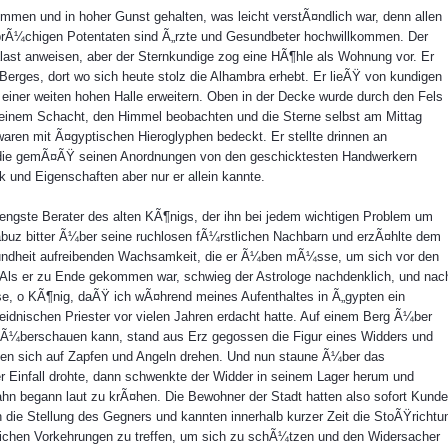
men und in hoher Gunst gehalten, was leicht verstÃ¤ndlich war, denn allen
brÃ¼chigen Potentaten sind Ã„rzte und Gesundbeter hochwillkommen. Der
last anweisen, aber der Sternkundige zog eine HÃ¶hle als Wohnung vor. Er
Berges, dort wo sich heute stolz die Alhambra erhebt. Er lieÃŸ von kundigen
iner weiten hohen Halle erweitern. Oben in der Decke wurde durch den Fels
 einem Schacht, den Himmel beobachten und die Sterne selbst am Mittag
ren mit Ã¤gyptischen Hieroglyphen bedeckt. Er stellte drinnen an
 die gemÃ¤ÃŸ seinen Anordnungen von den geschicktesten Handwerkern
 und Eigenschaften aber nur er allein kannte.
 engste Berater des alten KÃ¶nigs, der ihn bei jedem wichtigen Problem um
abuz bitter Ã¼ber seine ruchlosen fÃ¼rstlichen Nachbarn und erzÃ¤hlte dem
undheit aufreibenden Wachsamkeit, die er Ã¼ben mÃ¼sse, um sich vor den
Als er zu Ende gekommen war, schwieg der Astrologe nachdenklich, und nac
sse, o KÃ¶nig, daÃŸ ich wÃ¤hrend meines Aufenthaltes in Ã„gypten ein
eidnischen Priester vor vielen Jahren erdacht hatte. Auf einem Berg Ã¼ber
 Ã¼berschauen kann, stand aus Erz gegossen die Figur eines Widders und
nten sich auf Zapfen und Angeln drehen. Und nun staune Ã¼ber das
 Einfall drohte, dann schwenkte der Widder in seinem Lager herum und
Hahn begann laut zu krÃ¤hen. Die Bewohner der Stadt hatten also sofort Kunde
 die Stellung des Gegners und kannten innerhalb kurzer Zeit die StoÃŸrichtu
enlichen Vorkehrungen zu treffen, um sich zu schÃ¼tzen und den Widersacher