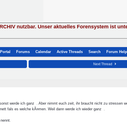
ARCHIV nutzbar. Unser aktuelles Forensystem ist unt
Portal
Forums
Calendar
Active Threads
Search
Forum Help
Next Thread
 sonst werde ich ganz
. Aber nimmt euch zeit, ihr braucht nicht zu stressen w
ett fals es welche kÃ¤men. Weil dann werde ich wieder ganz
.
nennt.