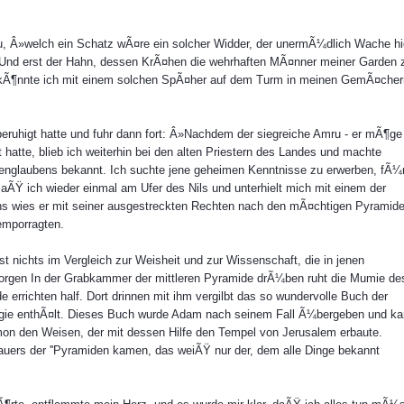
abu, Â»welch ein Schatz wÃ¤re ein solcher Widder, der unermÃ¼dlich Wache hi
Und erst der Hahn, dessen KrÃ¤hen die wehrhaften MÃ¤nner meiner Garden 
her kÃ¶nnte ich mit einem solchen SpÃ¤her auf dem Turm in meinen GemÃ¤cher
beruhigt hatte und fuhr dann fort: Â»Nachdem der siegreiche Amru - er mÃ¶ge
 hatte, blieb ich weiterhin bei den alten Priestern des Landes und machte
englaubens bekannt. Ich suchte jene geheimen Kenntnisse zu erwerben, fÃ¼
ÃŸ ich wieder einmal am Ufer des Nils und unterhielt mich mit einem der
s wies er mit seiner ausgestreckten Rechten nach den mÃ¤chtigen Pyramide
emporragten.
st nichts im Vergleich zur Weisheit und zur Wissenschaft, die in jenen
orgen In der Grabkammer der mittleren Pyramide drÃ¼ben ruht die Mumie de
errichten half. Dort drinnen mit ihm vergilbt das so wundervolle Buch der
agie enthÃ¤lt. Dieses Buch wurde Adam nach seinem Fall Ã¼bergeben und k
on den Weisen, der mit dessen Hilfe den Tempel von Jerusalem erbaute.
bauers der ''Pyramiden kamen, das weiÃŸ nur der, dem alle Dinge bekannt