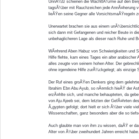
UnnÃ¼tz schienen die WachttÃ¼rme auf den Berg
tagsÃ¼ber mit Rauchzeichen jede AnnÃ¤herung vo
lieÃŸen seine Gegner alle VorsichtsmaÃŸregeln z
Unerwartet brachen sie aus einem unÃ¼bersichtl
sich dann mit Gefangenen und reicher Beute in die 
unbehaglicheren Lage als dieser nach Ruhe und Be
WÃ¤hrend Aben Habuz von Schwierigkeiten und So
Hilfe flehte, kam eines Tages ein alter arabische
alles zeugte von seinem hohen Alter. Der gebrec
ohne irgendeine Hilfe zurÃ¼ckgelegt; als einzige
Der Ruf eines groÃŸen Denkers ging dem gelehrt
Ibrahim Ebn Abu Ayub, so nÃ¤mlich hieÃŸ der Ast
erzÃ¤hlte sich, und manche behaupteten, da gebe
von Aju Ajeeb sei, dem letzten der GefÃ¤hrten d
Ã„gypten gefolgt; dort hielt er sich Ã¼ber viele v
Wissenschaften, ganz besonders aber die so tie
Auch glaubte man von ihm zu wissen, daÃŸ er da
Alter von Ã¼ber zweihundert Jahren erreicht habe