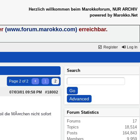
Herzlich willkommen beim Marokkoforum, NUR ARCHIV
powered by Marokko.Net
er
(www.forum.marokko.com)
erreichbar.
Register
Log In
Search
Page 2 of 2
1
2
07/03/01
09:58 PM
#18002
Forum Statistics
eil die MÃ¤rchen nicht sofort
Forums
17
Topics
18,514
Posts
164,843
Members
9,959