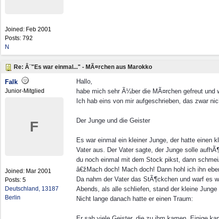
Joined:
Feb 2001
Posts: 792
N
Re: Â¨"Es war einmal..." - MÃ¤rchen aus Marokko
Hallo,
Falk
Junior-Mitglied
habe mich sehr Ã¼ber die MÃ¤rchen gefreut und 
Ich hab eins von mir aufgeschrieben, das zwar nic
Der Junge und die Geister
F
Es war einmal ein kleiner Junge, der hatte einen 
Vater aus. Der Vater sagte, der Junge solle aufhÃ
du noch einmal mit dem Stock pikst, dann schme
â€žMach doch! Mach doch! Dann hohl ich ihn eben
Joined:
Mar 2001
Da nahm der Vater das StÃ¶ckchen und warf es w
Posts: 5
Deutschland, 13187
Abends, als alle schliefen, stand der kleine Jung
Berlin
Nicht lange danach hatte er einen Traum:
Er sah viele Geister, die zu ihm kamen. Einige ka