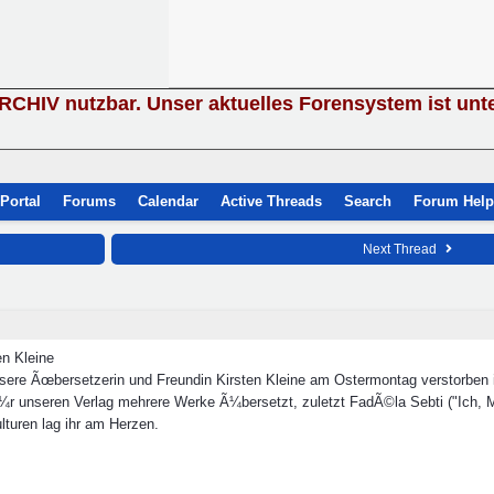
ARCHIV nutzbar. Unser aktuelles Forensystem ist unt
Portal
Forums
Calendar
Active Threads
Search
Forum Help
Next Thread
en Kleine
nsere Ãœbersetzerin und Freundin Kirsten Kleine am Ostermontag verstorben i
fÃ¼r unseren Verlag mehrere Werke Ã¼bersetzt, zuletzt FadÃ©la Sebti ("Ich, M
lturen lag ihr am Herzen.