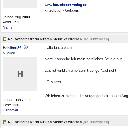
www.kinzelbach-verlag.de
kinzelbach@aol.com
Joined:
Aug 2003
Posts: 152
Mainz
Re: Ãœbersetzerin Kirsten Kleine verstorben
[
Re: kinzelbach
]
Hallo kinzelbach,
Habibati85
Mitglied
hiermit spreche ich mein herzliches Beileid aus.
Das ist wirklich eine sehr traurige Nachricht.
H
LG Maren
Wir leben zu sehr in der Vergangenheit, haben An
Joined:
Jan 2010
Posts: 320
Hannover
Re: Ãœbersetzerin Kirsten Kleine verstorben
[
Re: kinzelbach
]