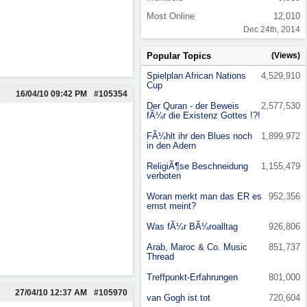
Most Online
12,010
Dec 24th, 2014
Popular Topics
(Views)
Spielplan African Nations
4,529,910
Cup
16/04/10
09:42 PM
#105354
Der Quran - der Beweis
2,577,530
fÃ¼r die Existenz Gottes !?!
FÃ¼hlt ihr den Blues noch
1,899,972
in den Adern
ReligiÃ¶se Beschneidung
1,155,479
verboten
Woran merkt man das ER es
952,356
ernst meint?
Was fÃ¼r BÃ¼roalltag
926,806
Arab, Maroc & Co. Music
851,737
Thread
Treffpunkt-Erfahrungen
801,000
27/04/10
12:37 AM
#105970
van Gogh ist tot
720,604