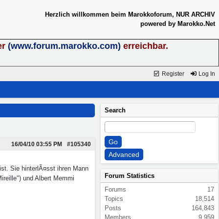
Herzlich willkommen beim Marokkoforum, NUR ARCHIV
powered by Marokko.Net
er
(www.forum.marokko.com)
erreichbar.
Register
Log In
Search
16/04/10
03:55 PM
#105340
st. Sie hinterlÃ¤sst ihren Mann
Forum Statistics
ireille") und Albert Memmi
Forums
17
Topics
18,514
Posts
164,843
Members
9,959