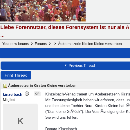
Liebe Forennutzer, dieses Forensystem ist nur als 
...
Your new forums
Forums
Ãœbersetzerin Kirsten Kleine verstorben
Previous Thread
Print Thread
Ãœbersetzerin Kirsten Kleine verstorben
OP
Kinzelbach-Verlag trauert um Ãœbersetzerin Kirst
kinzelbach
Mitglied
Mit Fassungslosigkeit haben wir erfahren, dass u
und ihre kleine Tochter Nora. Kirsten Kleine hat 
("Das kleine GlÃ¼ck"). Die VerstÃ¤ndigung der Ku
Sie wird uns fehlen.
K
Donata Kinzelbach